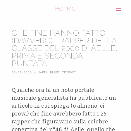
∴∴∴∴∴
HOTMC
CHE FINE HANNO FATTO
(DAVVERO) I RAPPER DELLA
CLASSE DEL 2000 DI AELLE:
PRIMA E SECONDA
PUNTATA
08-05-2016
∴
MARTA BLUMI TRIPODI
Qualche ora fa un noto portale
musicale generalista ha pubblicato un
articolo in cui spiega (o almeno, ci
prova) che fine avrebbero fatto i 25
rapper che figuravano sulla celebre
copertina del n°46 di Aelle, quello che