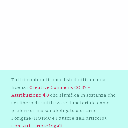
2004
2014
APE: L’INTERVISTA
2016
INTERVISTA A NESLI RICE
2014
KG MAN:L’INTERVISTA
KG MAN: L’INTERVISTA
MAXI PRIEST_ L’INTERVISTA
Tutti i contenuti sono distribuiti con una
licenza
Creative Commons CC BY -
Attribuzione 4.0
che significa in sostanza che
sei libero di riutilizzare il materiale come
preferisci, ma sei obbligato a citarne
l'origine (HOTMC e l'autore dell'articolo).
Contatti
—
Note legali