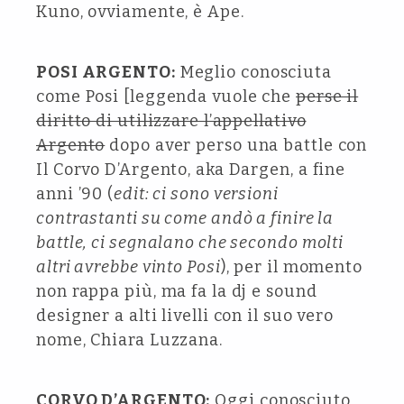
Kuno, ovviamente, è Ape.
POSI ARGENTO:
Meglio conosciuta
come Posi [leggenda vuole che
perse il
diritto di utilizzare l’appellativo
Argento
dopo aver perso una battle con
Il Corvo D’Argento, aka Dargen, a fine
anni ’90 (
edit: ci sono versioni
contrastanti su come andò a finire la
battle, ci segnalano che secondo molti
altri avrebbe vinto Posi
), per il momento
non rappa più, ma fa la dj e sound
designer a alti livelli con il suo vero
nome, Chiara Luzzana.
CORVO D’ARGENTO:
Oggi conosciuto