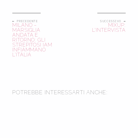
← PRECEDENTE
SUCCESSIVO →
MILANO –
MIXUP:
MARSIGLIA
L’INTERVISTA
ANDATA E
RITORNO: GLI
STREPITOSI IAM
INFIAMMANO
L’ITALIA
2005
2012
POTREBBE INTERESSARTI ANCHE:
2019
INTERVISTA A KASO & MAXI B
2018
MAXI B: L’INTERVISTA
MACRO MARCO & DON DIEGOH:
L’INTERVISTA