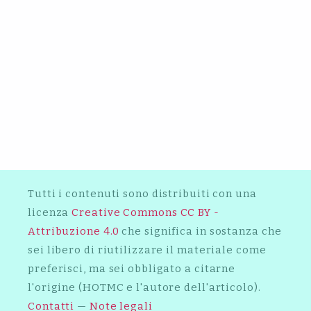
2018
ECCO PERCHÉ BANKSY
2013
AWARDS
POTREBBE ESSERE IL
FONDATORE DEI MASSIVE
2011
ATTACK
LA SCHIACCIATA DI LEBRON SUL
RAZZISMO
2016
GENOVA PER VOI: ECCO GLI 11
FINALISTI
CARI DESIGNER, ECCO CHE
COSA DOVRESTE IMPARARE DA
BIGGIE SMALLS
PER FAVORE, SMETTIAMO TUTTI
IN CORO DI PARLARE DELLA
DARK POLO GANG
Tutti i contenuti sono distribuiti con una
licenza
Creative Commons CC BY -
Attribuzione 4.0
che significa in sostanza che
sei libero di riutilizzare il materiale come
preferisci, ma sei obbligato a citarne
l'origine (HOTMC e l'autore dell'articolo).
Contatti
—
Note legali