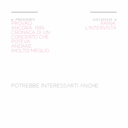
← PRECEDENTE
SUCCESSIVO →
PROVACI
RAINA:
ANCORA, RIRI:
L’INTERVISTA
CRONACA DI UN
CONCERTO CHE
POTEVA
ANDARE
(MOLTO) MEGLIO
2015
2014
POTREBBE INTERESSARTI ANCHE:
2017
UNA NUOVA STAGIONE DI
TELEFILM SULL’HIP HOP: ECCO
QUALI SONO
2016
SPECIALE UNDER 21: L’HIP HOP
COME NON L’AVETE MAI LETTO
ECCO LA TRADUZIONE DEL
CLAMOROSO FREESTYLE ANTI-
TRUMP DI EMINEM AI BET