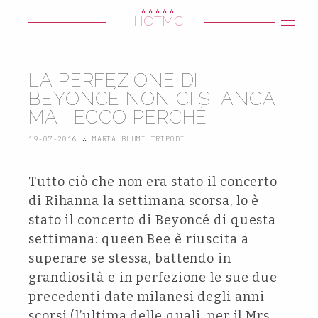
∴∴∴∴∴
HOTMC
LA PERFEZIONE DI
BEYONCÉ NON CI STANCA
MAI, ECCO PERCHÉ
19-07-2016
∴
MARTA BLUMI TRIPODI
Tutto ciò che non era stato il concerto
di Rihanna la settimana scorsa, lo è
stato il concerto di Beyoncé di questa
settimana: queen Bee è riuscita a
superare se stessa, battendo in
grandiosità e in perfezione le sue due
precedenti date milanesi degli anni
scorsi (l’ultima delle quali, per il Mrs.