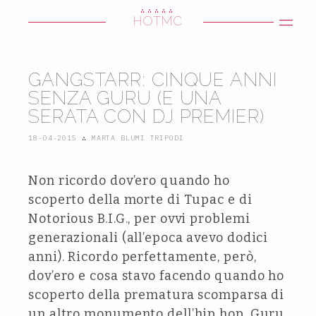
∴∴∴∴∴
HOTMC
GANGSTARR: CINQUE ANNI
SENZA GURU (E UNA
SERATA CON DJ PREMIER)
18-04-2015
∴
MARTA BLUMI TRIPODI
Non ricordo dov’ero quando ho
scoperto della morte di Tupac e di
Notorious B.I.G., per ovvi problemi
generazionali (all’epoca avevo dodici
anni). Ricordo perfettamente, però,
dov’ero e cosa stavo facendo quando ho
scoperto della prematura scomparsa di
un altro monumento dell’hip hop, Guru,