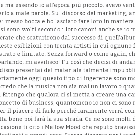
e ma essendo io all’epoca più piccolo, avevo vent
rlo a male parole. Sul discorso del marketing, a
i messo bocca e ho lasciato fare loro in maniera
i si sono svolti secondo i loro canoni anche se io 
serate che scaturirono dal successo di quell’albu
ueste esibizioni con trenta artisti in cui ognuno
strato e limitato. Senza forward o come again, c
parlando, mi avvilisco! Fu così che decisi di an
disco presentai del materiale talmente impubbli
Certamente oggi questo tipo di ingerenze sono mo
o credo che la musica non sia mai un lavoro o qu
. Ritengo che qualora ci si metta a creare una c
oncetto di business, quantomeno io non ci sono m
per il piacere di farlo perché raramente verrà con
atta bene poi farà la sua strada. Ce ne sono molti
casione ti cito i Mellow Mood che reputo braviss