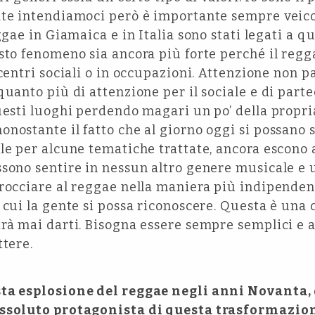
ate intendiamoci però è importante sempre veicol
eggae in Giamaica e in Italia sono stati legati a 
sto fenomeno sia ancora più forte perché il regga
centri sociali o in occupazioni. Attenzione non pa
quanto più di attenzione per il sociale e di parte
uesti luoghi perdendo magari un po’ della propri
nostante il fatto che al giorno oggi si possano s
le per alcune tematiche trattate, ancora escono 
ssono sentire in nessun altro genere musicale e 
rocciare al reggae nella maniera più indipenden
 cui la gente si possa riconoscere. Questa è una
rà mai darti. Bisogna essere sempre semplici e a
ttere.
sta esplosione del reggae negli anni Novanta
assoluto protagonista di questa trasformazi