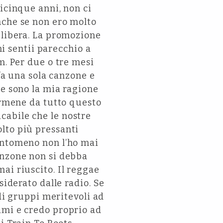
icinque anni, non ci
nche se non ero molto
 libera. La promozione
mi sentii parecchio a
m. Per due o tre mesi
 fa una sola canzone e
he sono la mia ragione
darmene da tutto questo
cabile che le nostre
lto più pressanti
antomeno non l’ho mai
anzone non si debba
ai riuscito. Il reggae
siderato dalle radio. Se
 di gruppi meritevoli ad
imi e credo proprio ad