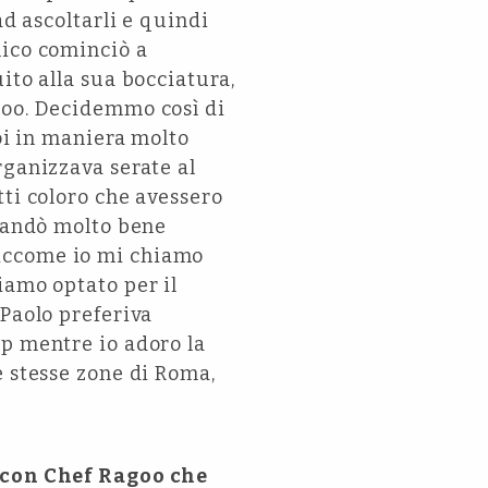
ad ascoltarli e quindi
mico cominciò a
ito alla sua bocciatura,
goo. Decidemmo così di
noi in maniera molto
rganizzava serate al
tti coloro che avessero
o andò molto bene
Siccome io mi chiamo
iamo optato per il
 Paolo preferiva
ap mentre io adoro la
e stesse zone di Roma,
a con Chef Ragoo che