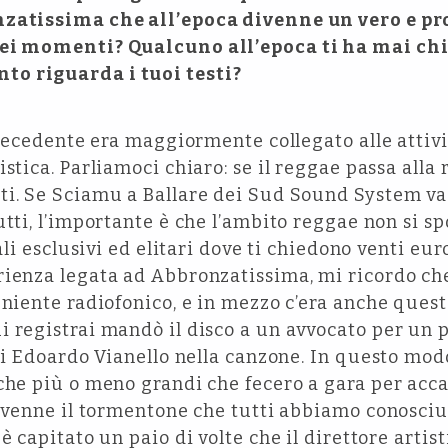
nzatissima che all’epoca divenne un vero e p
uei momenti? Qualcuno all’epoca ti ha mai chi
o riguarda i tuoi testi?
 precedente era maggiormente collegato alle attivi
stica. Parliamoci chiaro: se il reggae passa alla 
ti. Se Sciamu a Ballare dei Sud Sound System va 
utti, l’importante è che l’ambito reggae non si sp
cali esclusivi ed elitari dove ti chiedono venti eur
rienza legata ad Abbronzatissima, mi ricordo ch
 niente radiofonico, e in mezzo c’era anche questa
i registrai mandò il disco a un avvocato per un 
 di Edoardo Vianello nella canzone. In questo mod
che più o meno grandi che fecero a gara per acc
divenne il tormentone che tutti abbiamo conosciu
è capitato un paio di volte che il direttore artist