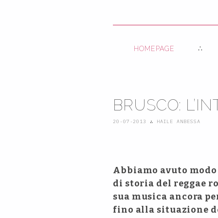
HOMEPAGE
BRUSCO: L’IN
20-07-2013
∴
HAILE ANBESSA
Abbiamo avuto modo di
di storia del reggae 
sua musica ancora per
fino alla situazione d