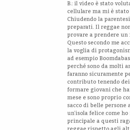
B.: il video è stato vol
cellulare ma mi è stato
Chiudendo la parentesi 
preparati. Il reggae no
provare a prendere un m
Questo secondo me acca
la voglia di protagonis
ad esempio Boomdabash 
perché sono da molti an
faranno sicuramente pe
contributo tenendo dei
formare giovani che han
mese e sono proprio co
sacco di belle persone 
un’isola felice come ho
principale a questi rag
reggae rispetto agli alt