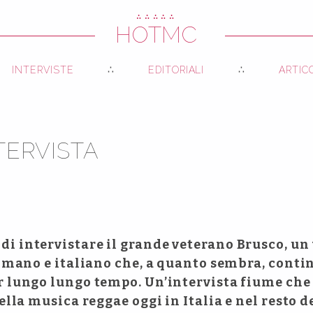
∴∴∴∴∴
HOTMC
INTERVISTE
EDITORIALI
ARTIC
TERVISTA
 intervistare il grande veterano Brusco, un 
romano e italiano che, a quanto sembra, contin
 lungo lungo tempo. Un’intervista fiume che 
ella musica reggae oggi in Italia e nel resto 