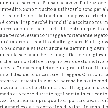
utamente casereccio. Pensa che avevo l’intenzione d
 impedito. Sono riuscito a utilizzarlo sono per al
e rispondendo alla tua domanda posso dirti che 
n è come il rap perché in molti lo ascoltano ma i
icrofono in mano quindi il talento in questo cas
de perché, essendo il reggae fortemente legato 
mo è inferiore rispetto ad altri generi. Molti gi
o Gioman e Killacat anche se definirli giovani
ni sulla scena anche se anagraficamente giovani.
rché hanno stoffa e proprio per questo motivo io
 corsi a Roma completamente gratuiti con il mio
no il desiderio di cantare il reggae. Ci incontri
ntento di questa iniziativa perché ho avuto mod
ancora prima che ottimi artisti. Il reggae in que
 modo di vedere durante ogni serata in cui canto.
azzi è quindi sempre quello di portare avanti ciò
ri generi ossia un certo tipo di valori. Io sono il