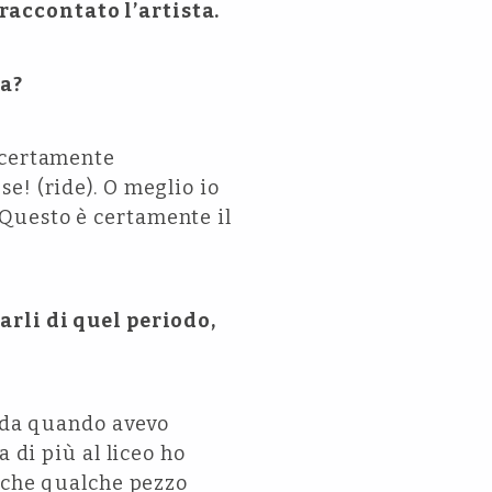
raccontato l’artista.
ta?
o certamente
e! (ride). O meglio io
Questo è certamente il
arli di quel periodo,
n da quando avevo
 di più al liceo ho
r che qualche pezzo