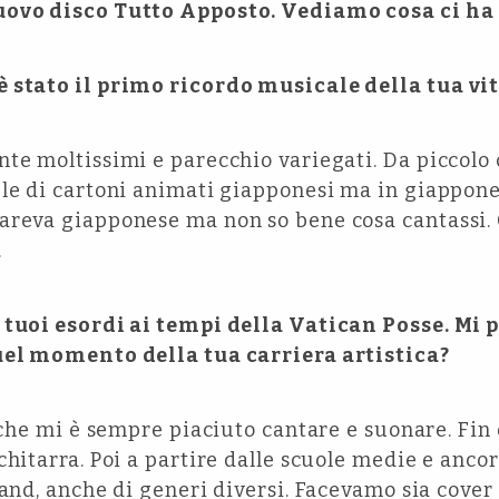
uovo disco Tutto Apposto. Vediamo cosa ci ha 
 stato il primo ricordo musicale della tua vi
nte moltissimi e parecchio variegati. Da piccol
le di cartoni animati giapponesi ma in giappones
areva giapponese ma non so bene cosa cantassi. 
.
 tuoi esordi ai tempi della Vatican Posse. Mi p
quel momento della tua carriera artistica?
o che mi è sempre piaciuto cantare e suonare. Fi
hitarra. Poi a partire dalle scuole medie e ancora
band, anche di generi diversi. Facevamo sia cove