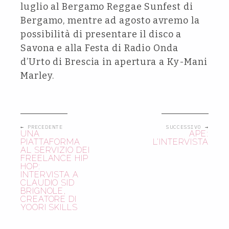
luglio al Bergamo Reggae Sunfest di
Bergamo, mentre ad agosto avremo la
possibilità di presentare il disco a
Savona e alla Festa di Radio Onda
d’Urto di Brescia in apertura a Ky-Mani
Marley.
← PRECEDENTE
SUCCESSIVO →
UNA
APE:
PIATTAFORMA
L’INTERVISTA
AL SERVIZIO DEI
FREELANCE HIP
HOP:
INTERVISTA A
CLAUDIO SID
BRIGNOLE,
CREATORE DI
YOORI SKILLS