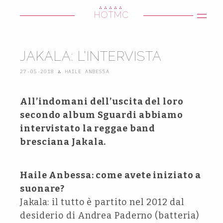
∴∴∴∴∴
HOTMC
JAKALA: L’INTERVISTA
27-05-2018
∴
HAILE ANBESSA
All’indomani dell’uscita del loro
secondo album Sguardi abbiamo
intervistato la reggae band
bresciana Jakala.
Haile Anbessa: come avete iniziato a
suonare?
Jakala: il tutto è partito nel 2012 dal
desiderio di Andrea Paderno (batteria)