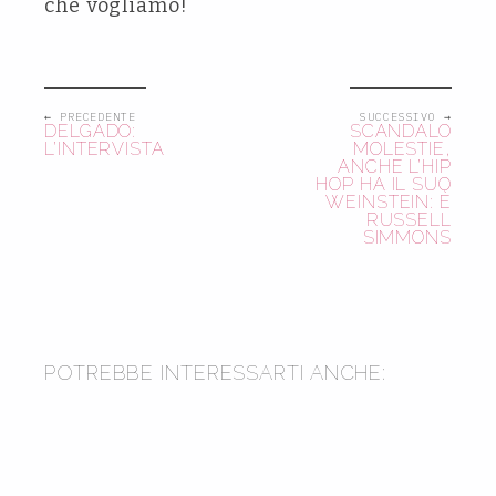
che vogliamo!
← PRECEDENTE
SUCCESSIVO →
DELGADO:
SCANDALO
L’INTERVISTA
MOLESTIE,
ANCHE L’HIP
HOP HA IL SUO
WEINSTEIN: È
RUSSELL
SIMMONS
2013
2012
POTREBBE INTERESSARTI ANCHE:
2019
SEAN PRICE: INTERVISTA +
REPORTAGE FOTOGRAFICO
AL CASTELLANA: L’INTERVISTA