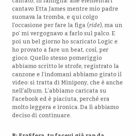
cantato, in famiglia: alle elementari
cantavo Etta James mentre mio padre
suonava la tromba, e qui colgo
l’occasione per fare la figa (
ride
), ma un
po’ mi vergognavo a farlo sul palco. E
poi un bel giorno ho scaricato Logic e
ho provato a fare un beat, così, per
gioco. Quello stesso pomeriggio
abbiamo scritto le strofe, registrato la
canzone e l’indomani abbiamo girato il
video: si tratta di Minipony, che è anche
nell’album. L’abbiamo caricata su
Facebook ed è piaciuta, perché era
molto leggera e ironica. Da lì abbiamo
deciso di continuare.
B: EraSfera, tu facevi già rap da