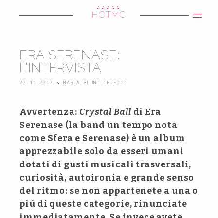
∴∴∴∴∴
HOTMC
ERA SERENASE:
L’INTERVISTA
27-11-2017
∴
MARTA BLUMI TRIPODI
Avvertenza:
Crystal Ball
di Era
Serenase (la band un tempo nota
come Sfera e Serenase) è un album
apprezzabile solo da esseri umani
dotati di gusti musicali trasversali,
curiosità, autoironia e grande senso
del ritmo: se non appartenete a una o
più di queste categorie, rinunciate
immediatamente. Se invece avete