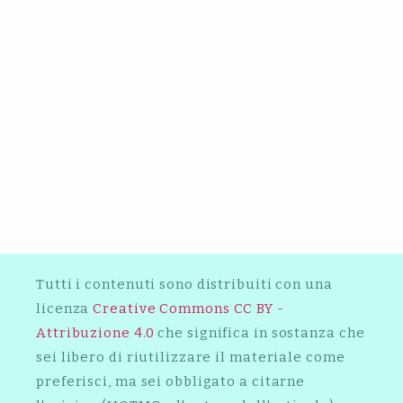
2019
2018
SHAGGY: L’INTERVISTA
2021
AXOS: L’INTERVISTA
2018
MOSÈ COV: L’INTERVISTA
2017
IL DISCO PIÙ VENDUTO
D’AMERICA NON ESISTEREBBE
SENZA WESTSIDE GUNN
APE: L’INTERVISTA
KETAMA126: L’INTERVISTA
Tutti i contenuti sono distribuiti con una
licenza
Creative Commons CC BY -
Attribuzione 4.0
che significa in sostanza che
sei libero di riutilizzare il materiale come
preferisci, ma sei obbligato a citarne