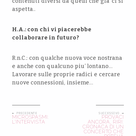
contenuti diversi da quelli che gia’ ci si
aspetta..
H.A.: con chi vi piacerebbe
collaborare in futuro?
R.n.C.: con qualche nuova voce nostrana
e anche con qualcuno piu’ lontano…
Lavorare sulle proprie radici e cercare
nuove connessioni, insieme…
← PRECEDENTE
SUCCESSIVO →
MICROSPASMI:
PROVACI
L’INTERVISTA
ANCORA, RIRI:
CRONACA DI UN
CONCERTO CHE