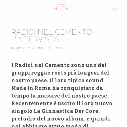
∴∴∴∴∴
HOTMC
RADICI NEL CEMENTO:
L’INTERVISTA
09-07-2016
∴
HAILE ANBESSA
I Radici nel Cemento sono uno dei
gruppi reggae roots più longevi del
nostro paese. Il loro tipico sound
Made in Roma ha conquistato da
tempo la massive del nostro paese.
Recentemente è uscito il loro nuovo
singolo La Ginnastica Der Core,
preludio del nuovo album, e quindi
noi abbiamo avuto modo di