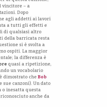
 vincitore – a
itazioni. Dopo
 agli addetti ai lavori
a a tutti gli effetti e
i di qualsiasi altro
i della barricata resta
estione si è svolta a
amo ospiti. La maggior
ntale; la differenza è
ore
quasi a ripetizione,
sando un vocabolario
 è dimostrato che
Bob
e sue canzoni). Un dato
a o inesatta questa
a riconosciuto anche da