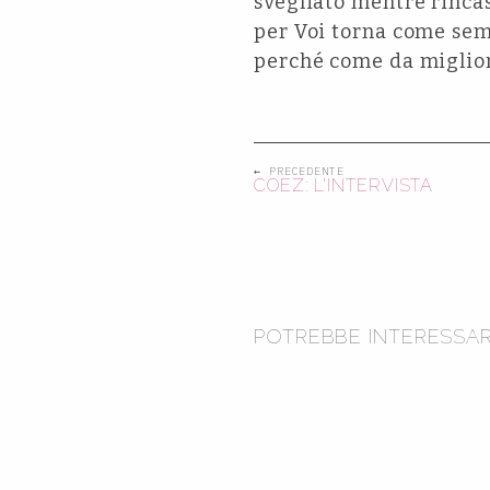
svegliato mentre rinca
per Voi torna come sem
perché come da migliore
← PRECEDENTE
COEZ: L’INTERVISTA
2
2
POTREBBE INTERESSAR
2
GENOVA PER VOI
2
FINAL
GENOVA PER V
EDIZIONE: CHI C’
C’ERA LE
GENOVA PER VOI 
RAP: TUTTI GLI