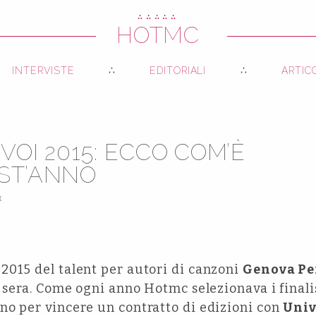
∴∴∴∴∴
HOTMC
INTERVISTE
EDITORIALI
ARTIC
VOI 2015: ECCO COM’È
ST’ANNO
I
2015 del talent per autori di canzoni
Genova Pe
o sera. Come ogni anno Hotmc selezionava i finalis
no per vincere un contratto di edizioni con
Univ