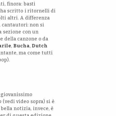
i, finora: basti
a scritto i ritornelli di
ti altri. A differenza
i cantautori: non si
ca sezione con un
e della canzone o da
arile
,
Bucha
,
Dutch
antante, ma come tutti
pop).
l giovanissimo
o
(vedi video sopra) si è
bella notizia, invece, è
ter di questa edizione,