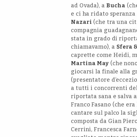
ad Ovada), a
Bucha
(che
e ci ha ridato speranza
Nazari
(che tra una cit
compagnia guadagnandos
stata in grado di ripo
chiamavamo), a
Sfera 
caprette come Heidi, ma
Martina May
(che nonos
giocarsi la finale alla 
(presentatore d’eccezi
a tutti i concorrenti d
riportata sana e salva 
Franco Fasano (che era l
cantare sul palco la sig
composta da Gian Piero 
Cerrini, Francesca Farn