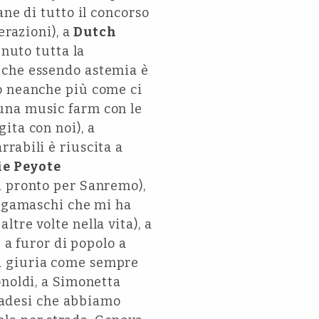
ane di tutto il concorso
erazioni), a
Dutch
enuto tutta la
(che essendo astemia è
mo neanche più come ci
 una music farm con le
ita con noi), a
rabili è riuscita a
ie Peyote
i pronto per Sanremo),
ergamaschi che mi ha
tre volte nella vita), a
 a furor di popolo a
lla giuria come sempre
onoldi, a Simonetta
ovadesi che abbiamo