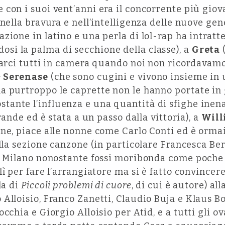
 con i suoi vent’anni era il concorrente più giov
 nella bravura e nell’intelligenza delle nuove gen
azione in latino e una perla di lol-rap ha intratt
i la palma di secchione della classe), a
Greta
rtarci tutti in camera quando noi non ricordava
& Serenase
(che sono cugini e vivono insieme in
 purtroppo le caprette non le hanno portate in g
tante l’influenza e una quantità di sfighe inenar
grande ed è stata a un passo dalla vittoria), a
Will
one, piace alle nonne come Carlo Conti ed è orma
ella sezione canzone (in particolare Francesca B
a Milano nonostante fossi moribonda come poche al
ì per fare l’arrangiatore ma si è fatto convincere
la di
Piccoli problemi di cuore
, di cui è autore) a
Alloisio, Franco Zanetti, Claudio Buja e Klaus B
occhia e Giorgio Alloisio per Atid, e a tutti gli 