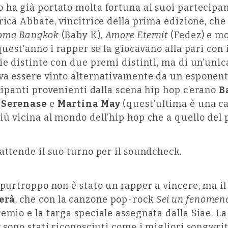
 ha già portato molta fortuna ai suoi partecipant
ica Abbate, vincitrice della prima edizione, che h
oma Bangkok
(Baby K),
Amore Eternit
(Fedez) e mol
quest’anno i rapper se la giocavano alla pari con 
ie distinte con due premi distinti, ma di un’uni
va essere vinto alternativamente da un esponent
ecipanti provenienti dalla scena hip hop c’erano
B
& Serenase
e
Martina May
(quest’ultima è una c
ù vicina al mondo dell’hip hop che a quello del 
attende il suo turno per il soundcheck.
 purtroppo non è stato un rapper a vincere, ma i
erà
, che con la canzone pop-rock
Sei un fenomen
mio e la targa speciale assegnata dalla Siae. La 
r sono stati riconosciuti come i migliori songwri