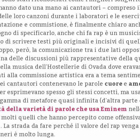
 hanno dato una mano ai cantautori – compreso il
delle loro canzoni durante i laboratori e le eserc
tazione e commistione, è finalmente chiaro anche
ogno di specificarlo, anche chi fa rap è un musicist
di scrivere testi più originali e incisivi di quell
ppo, però, la comunicazione tra i due lati oppost
na delle discussioni più rappresentative della qu
 della musica dell’Hostellerie di Ovada dove erav
ati alla commissione artistica era a tema sentime
dei cantautori contenevano le parole
cuore
e
am
er esprimevano spesso gli stessi concetti, ma u
gamma di metafore quasi infinita (d’altra parte
tà della varietà di parole che usa Eminem
nell
n molti quelli che hanno percepito come offensiv
 La strada da fare perché il valore del rap veng
eneri è molto lunga.