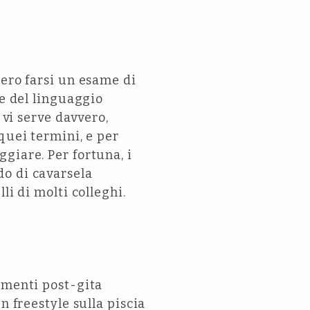
bero farsi un esame di
se del linguaggio
 vi serve davvero,
quei termini, e per
giare. Per fortuna, i
do di cavarsela
li di molti colleghi.
amenti post-gita
 freestyle sulla piscia