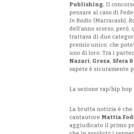
Publishing.
Il concorso
pensare al caso di Feder
In Radio
(Marracash),
R
dell’anno scorso, però, 
trattava di due categor
premio unico, che pote
uno di loro. Tra i part
Nazari
,
Greza
,
Sfera 
sapete è sicuramente pi
La sezione rap/hip hop 
La brutta notizia è che
cantautore
Mattia Fod
aggiudicato il primo pre
che in assoluto i rappe