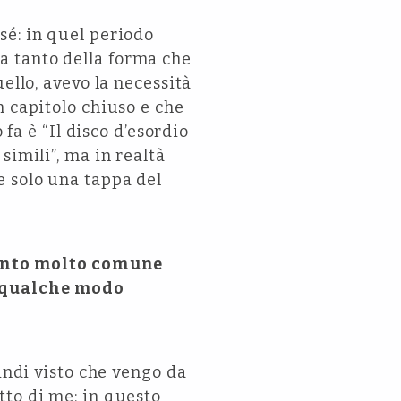
sé: in quel periodo
a tanto della forma che
ello, avevo la necessità
n capitolo chiuso e che
 fa è “Il disco d’esordio
simili”, ma in realtà
e solo una tappa del
mento molto comune
n qualche modo
indi visto che vengo da
tto di me: in questo