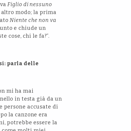
ava
Figlio di nessuno
 altro modo; la prima
lato
Niente che non va
punto e chiude un
e cose, chi le fa?”.
i: parla delle
non mi ha mai
nello in testa già da un
le persone accusate di
opo la canzone era
mi, potrebbe essere la
, come molti miei