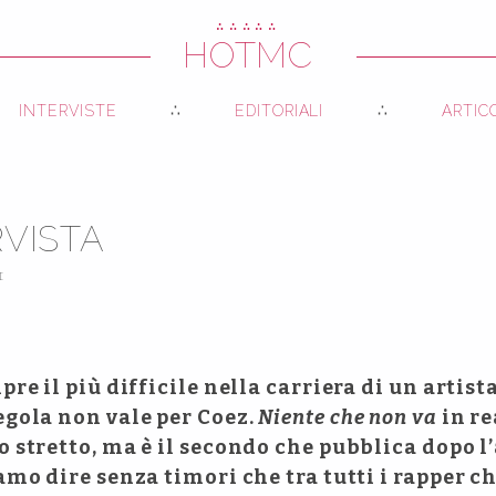
∴∴∴∴∴
HOTMC
INTERVISTE
EDITORIALI
ARTIC
RVISTA
I
pre il più difficile nella carriera di un artist
egola non vale per Coez.
Niente che non va
in re
 stretto, ma è il secondo che pubblica dopo l’
amo dire senza timori che tra tutti i rapper ch