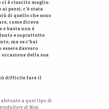
 ci è riuscito meglio.
ai pezzi, c’è stata
più di quello che sono
fare, come diceva
a e basta non è
alento e soprattutto
nto, ma se c’hai
no essere davvero
 occasione della sua
 difficile fare il
 abituato a quel tipo di
 produttore di
Non