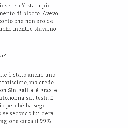
nvece, c’è stata più
omento di blocco. Avevo
 conto che non ero del
. Anche mentre stavamo
va
?
ente è stato anche uno
paratissimo, ma credo
n Sinigallia: è grazie
utonomia sui testi. E
rio perché ha seguito
 se secondo lui c’era
agione circa il 99%