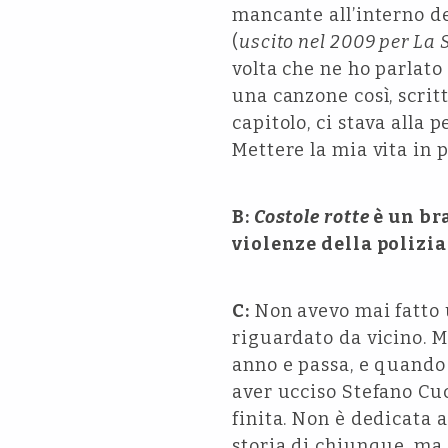
mancante all’interno de
(
uscito nel 2009 per La 
volta che ne ho parlato
una canzone così, scrit
capitolo, ci stava alla p
Mettere la mia vita in p
B:
Costole rotte
è un bra
violenze della polizi
C:
Non avevo mai fatto 
riguardato da vicino. Ma
anno e passa, e quando 
aver ucciso Stefano Cuc
finita. Non è dedicata 
storia di chiunque, ma 