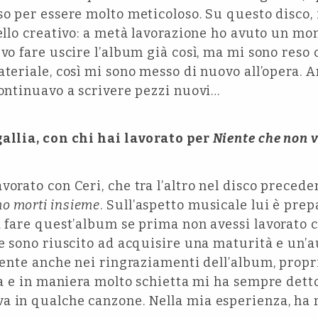
so per essere molto meticoloso. Su questo disco, i
vello creativo: a metà lavorazione ho avuto un m
evo fare uscire l’album già così, ma mi sono reso
ateriale, così mi sono messo di nuovo all’opera
continuavo a scrivere pezzi nuovi…
gallia, con chi hai lavorato per
Niente che non 
vorato con Ceri, che tra l’altro nel disco preced
o morti insieme
. Sull’aspetto musicale lui è pre
a fare quest’album se prima non avessi lavorato co
he sono riuscito ad acquisire una maturità e un’a
esente anche nei ringraziamenti dell’album, prop
ura e in maniera molto schietta mi ha sempre detto
a in qualche canzone. Nella mia esperienza, ha r