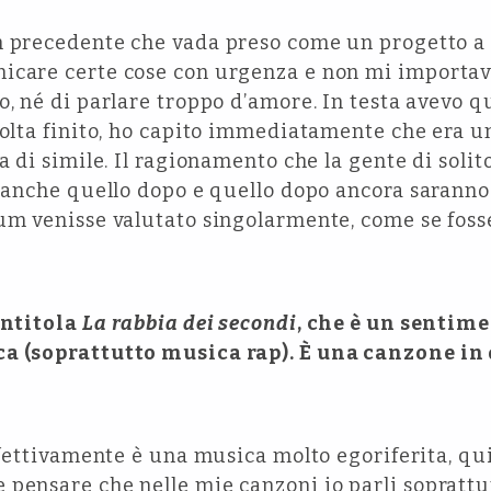
m precedente che vada preso come un progetto a 
icare certe cose con urgenza e non mi importav
o, né di parlare troppo d’amore. In testa avevo qu
volta finito, ho capito immediatamente che era u
a di simile. Il ragionamento che la gente di solito
i anche quello dopo e quello dopo ancora saranno 
um venisse valutato singolarmente, come se foss
intitola
La rabbia dei secondi
, che è un senti
ca (soprattutto musica rap). È una canzone i
effettivamente è una musica molto egoriferita, qu
pensare che nelle mie canzoni io parli soprattu