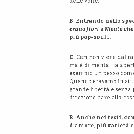
delle volte.
B: Entrando nello spe
erano fiori
e
Niente che
più pop-soul…
C:
Ceri non viene dal rap
ma è di mentalità apert
esempio un pezzo com
Quando eravamo in stu
grande libertà e senza 
direzione dare alla cos
B: Anche nei testi, c
d’amore, più varietà 