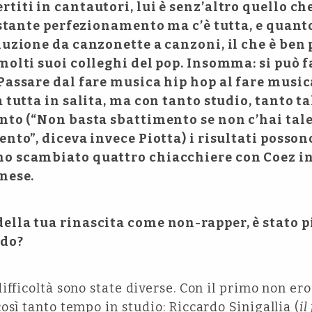
iti in cantautori, lui è senz’altro quello che
ostante perfezionamento ma c’è tutta, e quanto 
luzione da canzonette a canzoni, il che è ben 
molti suoi colleghi del pop. Insomma: si può 
Passare dal fare musica hip hop al fare music
 tutta in salita, ma con tanto studio, tanto t
nto (“Non basta sbattimento se non c’hai tale
nto”, diceva invece Piotta) i risultati posso
o scambiato quattro chiacchiere con Coez in
nese.
la tua rinascita come non-rapper, è stato più
ndo?
fficoltà sono state diverse. Con il primo non ero
osì tanto tempo in studio: Riccardo Sinigallia (
il