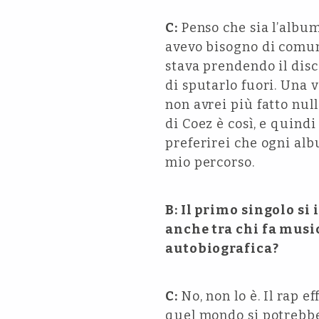
C:
Penso che sia l’albu
avevo bisogno di comun
stava prendendo il disc
di sputarlo fuori. Una 
non avrei più fatto null
di Coez è così, e quind
preferirei che ogni alb
mio percorso.
B: Il primo singolo si 
anche tra chi fa musi
autobiografica?
C:
No, non lo è. Il rap 
quel mondo si potrebbe 