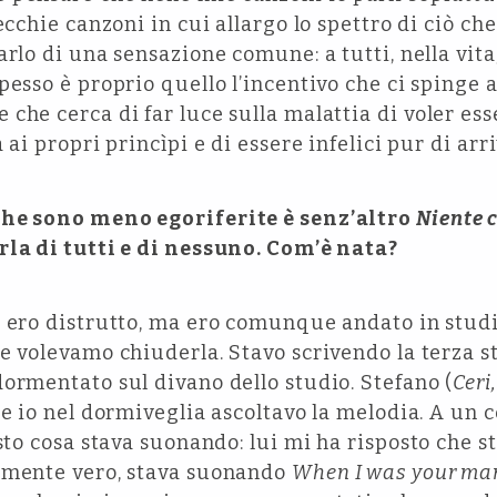
ecchie canzoni in cui allargo lo spettro di ciò che
parlo di una sensazione comune: a tutti, nella vita,
pesso è proprio quello l’incentivo che ci spinge a
che cerca di far luce sulla malattia di voler ess
 ai propri princìpi e di essere infelici pur di arr
che sono meno egoriferite è senz’altro
Niente 
rla di tutti e di nessuno. Com’è nata?
d ero distrutto, ma ero comunque andato in stu
e volevamo chiuderla. Stavo scrivendo la terza s
ormentato sul divano dello studio. Stefano (
Ceri
 e io nel dormiveglia ascoltavo la melodia. A un c
esto cosa stava suonando: lui mi ha risposto che
amente vero, stava suonando
When I was your ma