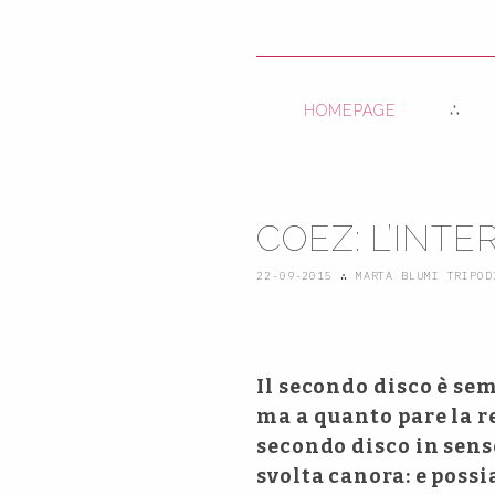
HOMEPAGE
COEZ: L’INTE
22-09-2015
∴
MARTA BLUMI TRIPOD
Il secondo disco è sem
ma a quanto pare la r
secondo disco in senso
svolta canora: e possi