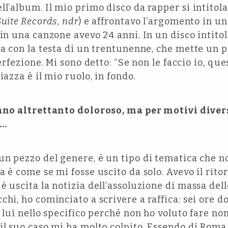
ll’album. Il mio primo disco da rapper si intitol
Suite Records, ndr
) e affrontavo l’argomento in un
 in una canzone avevo 24 anni. In un disco intito
ta con la testa di un trentunenne, che mette un 
erfezione. Mi sono detto: “Se non le faccio io, quest
iazza è il mio ruolo, in fondo.
no altrettanto doloroso, ma per motivi divers
a…
un pezzo del genere, è un tipo di tematica che 
 è come se mi fosse uscito da solo. Avevo il ritor
è uscita la notizia dell’assoluzione di massa del
chi, ho cominciato a scrivere a raffica: sei ore d
a lui nello specifico perché non ho voluto fare no
il suo caso mi ha molto colpito. Essendo di Roma