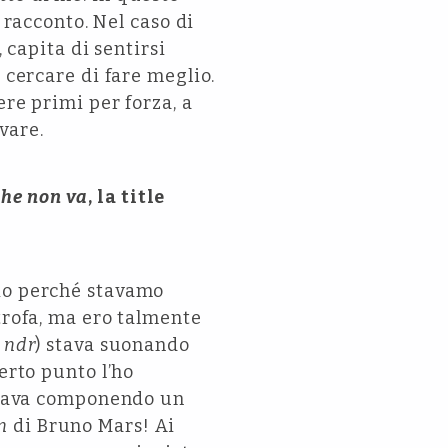
 racconto. Nel caso di
 capita di sentirsi
 cercare di fare meglio.
ere primi per forza, a
ivare.
che non va
, la title
dio perché stavamo
trofa, ma ero talmente
, ndr
) stava suonando
erto punto l’ho
 stava componendo un
n
di Bruno Mars! Ai