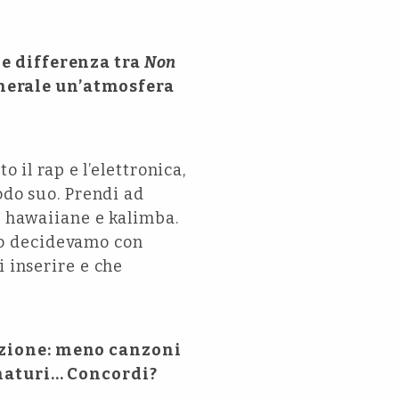
de differenza tra
Non
generale un’atmosfera
 il rap e l’elettronica,
odo suo. Prendi ad
ze hawaiiane e kalimba.
zo decidevamo con
i inserire e che
uzione: meno canzoni
 maturi… Concordi?