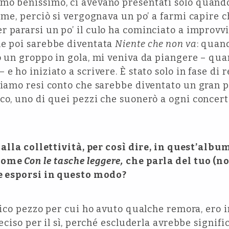
amo benissimo, ci avevano presentati solo quan
ieme, perciò si vergognava un po’ a farmi capire c
er pararsi un po’ il culo ha cominciato a improvv
he poi sarebbe diventata
Niente che non va
: quan
o un groppo in gola, mi veniva da piangere – quan
e ho iniziato a scrivere. È stato solo in fase di 
 siamo resi conto che sarebbe diventato un gran 
co, uno di quei pezzi che suonerò a ogni concert
i alla collettività, per così dire, in quest’alb
 come
Con le tasche leggere,
che parla del tuo (n
le esporsi in questo modo?
unico pezzo per cui ho avuto qualche remora, ero i
deciso per il sì, perché escluderla avrebbe signifi