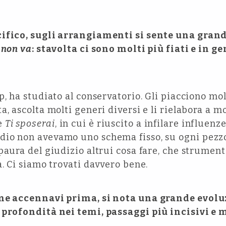
cifico, sugli arrangiamenti si sente una gran
 non va
: stavolta ci sono molti più fiati e in 
, ha studiato al conservatorio. Gli piacciono molto
a, ascolta molti generi diversi e li rielabora a m
e
Ti sposerai
, in cui è riuscito a infilare influen
dio non avevamo uno schema fisso, su ogni pez
paura del giudizio altrui cosa fare, che strument
a. Ci siamo trovati davvero bene.
ome accennavi prima, si nota una grande evol
e profondità nei temi, passaggi più incisivi e