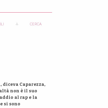
OLI
CERCA
a, diceva Caparezza,
altà non è il suo
addio al rap e la
e si sono