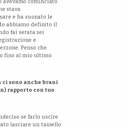
do avevamo cominciato
he stava
isare e ha suonato le
do abbiamo definito il
do fai serata sei
registrazione e
pezzone. Penso che
o fino al mio ultimo
um ci sono anche brani
on) rapporto con tuo
ndeciso se farlo uscire
cato lasciare un tassello