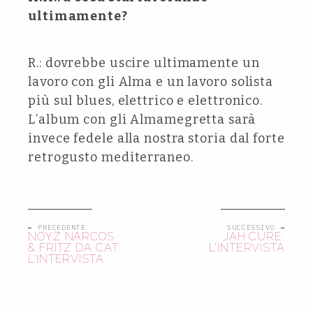
ultimamente?
R.: dovrebbe uscire ultimamente un
lavoro con gli Alma e un lavoro solista
più sul blues, elettrico e elettronico.
L’album con gli Almamegretta sarà
invece fedele alla nostra storia dal forte
retrogusto mediterraneo.
← PRECEDENTE
SUCCESSIVO →
NOYZ NARCOS
JAH CURE:
& FRITZ DA CAT:
L’INTERVISTA
L’INTERVISTA