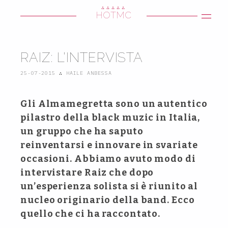
∴∴∴∴∴
HOTMC
RAIZ: L’INTERVISTA
25-07-2015
∴
HAILE ANBESSA
Gli Almamegretta sono un autentico
pilastro della black muzic in Italia,
un gruppo che ha saputo
reinventarsi e innovare in svariate
occasioni. Abbiamo avuto modo di
intervistare Raiz che dopo
un’esperienza solista si è riunito al
nucleo originario della band. Ecco
quello che ci ha raccontato.