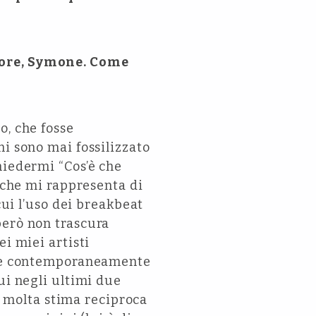
ttore, Symone. Come
o, che fosse
mi sono mai fossilizzato
hiedermi “Cos’è che
t che mi rappresenta di
cui l’uso dei breakbeat
però non trascura
i miei artisti
ni e contemporaneamente
ui negli ultimi due
’è molta stima reciproca