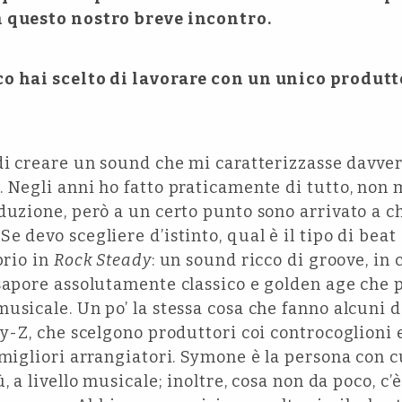
n questo nostro breve incontro.
co hai scelto di lavorare con un unico produ
di creare un sound che mi caratterizzasse davver
 Negli anni ho fatto praticamente di tutto, non 
duzione, però a un certo punto sono arrivato a c
e devo scegliere d’istinto, qual è il tipo di bea
prio in
Rock Steady
: un sound ricco di groove, in 
 sapore assolutamente classico e golden age che 
usicale. Un po’ la stessa cosa che fanno alcuni de
Jay-Z, che scelgono produttori coi controcoglio
 migliori arrangiatori. Symone è la persona con c
, a livello musicale; inoltre, cosa non da poco, c