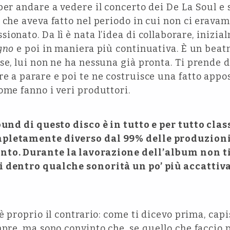
per andare a vedere il concerto dei De La Soul e
 che aveva fatto nel periodo in cui non ci erava
ionato. Da lì è nata l’idea di collaborare, inizia
gno
e poi in maniera più continuativa. È un beat
se, lui non ne ha nessuna già pronta. Ti prende d
e a parare e poi te ne costruisce una fatto appost
ome fanno i veri produttori.
ound di questo disco è in tutto e per tutto clas
mpletamente diverso dal 99% delle produzion
to. Durante la lavorazione dell’album non ti
i dentro qualche sonorità un po’ più accattiva
è proprio il contrario: come ti dicevo prima, capis
mpre, ma sono convinto che, se quello che faccio 