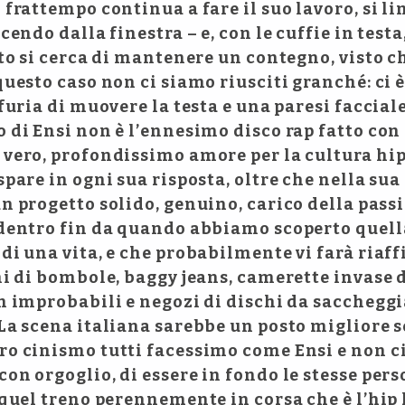
 frattempo continua a fare il suo lavoro, si l
cendo dalla finestra – e, con le cuffie in testa
ito si cerca di mantenere un contegno, visto c
questo caso non ci siamo riusciti granché: ci 
 furia di muovere la testa e una paresi facciale
o di Ensi non è l’ennesimo disco rap fatto co
 vero, profondissimo amore per la cultura hi
spare in ogni sua risposta, oltre che nella sua
n progetto solido, genuino, carico della passi
 dentro fin da quando abbiamo scoperto quell
di una vita, e che probabilmente vi farà riaf
hi di bombole, baggy jeans, camerette invase d
on improbabili e negozi di dischi da sacchegg
 La scena italiana sarebbe un posto migliore 
ro cinismo tutti facessimo come Ensi e non 
on orgoglio, di essere in fondo le stesse pers
 quel treno perennemente in corsa che è l’hip