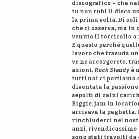
discografico – che nel
tu non rubi il disco us
la prima volta. Di sol
che ci osserva, ma in 
venuto il torcicollo a
E questo perché quell
lavoro che trasuda un
ve ne accorgerete, tra
azioni.
Rock Steady
è u
tutti noi ci portiamo
diventata la passione 
sepolti di zaini caric
Biggie, jam in locati
arrivava la paghetta.
rinchiuderci nel nost
anzi, rivendicassimo c
sono stati travolti da