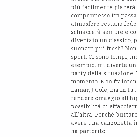
più facilmente piacerà a
compromesso tra passato
atmosfere restano fedel
schiaccerà sempre e com
diventato un classico, 
suonare più fresh? Non m
sport. Ci sono tempi, mo
esempio, mi diverte u
party della situazione.
momento. Non fraintend
Lamar, J Cole, ma in tut
rendere omaggio all’hip 
possibilità di affaccia
all’altra. Perché buttar
avere una canzonetta in
ha partorito.