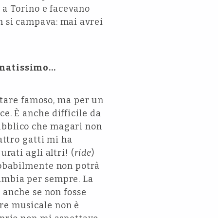
a a Torino e facevano
n si campava: mai avrei
tonatissimo…
entare famoso, ma per un
e. È anche difficile da
pubblico che magari non
attro gatti mi ha
rati agli altri! (
ride
)
probabilmente non potrà
cambia per sempre. La
e anche se non fosse
ere musicale non è