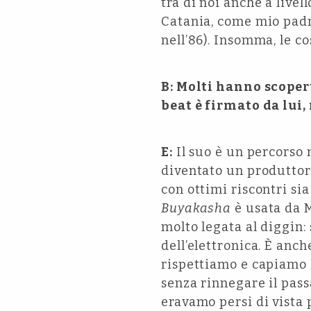
tra di noi anche a livel
Catania, come mio padre
nell’86). Insomma, le c
B: Molti hanno scoper
beat è firmato da lui,
E:
Il suo è un percorso 
diventato un produttore
con ottimi riscontri sia
Buyakasha
è usata da M
molto legata al diggin:
dell’elettronica. È anc
rispettiamo e capiamo l
senza rinnegare il pass
eravamo persi di vista 