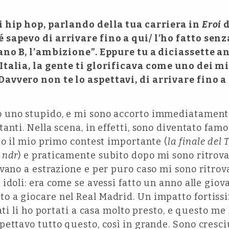
i hip hop, parlando della tua carriera in
Eroi
d
 sapevo di arrivare fino a qui/ l’ho fatto s
ano B, l’ambizione”. Eppure tu a diciassette an
talia, la gente ti glorificava come uno dei mi
vvero non te lo aspettavi, di arrivare fino a
 uno stupido, e mi sono accorto immediatament
anti. Nella scena, in effetti, sono diventato fam
to il mio primo contest importante (
la finale del 
 ndr
) e praticamente subito dopo mi sono ritrova
vano a estrazione e per puro caso mi sono ritrov
idoli: era come se avessi fatto un anno alle giova
 a giocare nel Real Madrid. Un impatto fortiss
ati li ho portati a casa molto presto, e questo me 
ettavo tutto questo, così in grande. Sono cresci