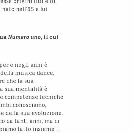
sse origini (lui è di
nato nell’85 e lui
tua
Numero uno
, il cui
per e negli anni è
 della musica dance,
re che la sua
La sua mentalità è
 le competenze tecniche
rambi conosciamo,
le della sua evoluzione,
co da tanti anni, ma ci
biamo fatto insieme il