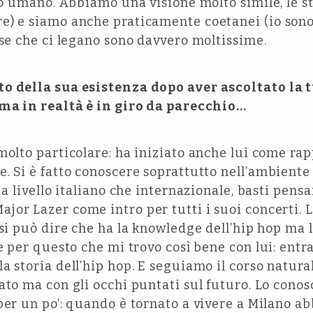
lo umano. Abbiamo una visione molto simile, le ste
) e siamo anche praticamente coetanei (io sono 
ose che ci legano sono davvero moltissime.
to della sua esistenza dopo aver ascoltato la 
 ma in realtà è in giro da parecchio…
molto particolare: ha iniziato anche lui come rap
. Si è fatto conoscere soprattutto nell’ambiente
 a livello italiano che internazionale, basti pensa
ajor Lazer come intro per tutti i suoi concerti. 
 si può dire che ha la knowledge dell’hip hop ma
he per questo che mi trovo così bene con lui: ent
a storia dell’hip hop. E seguiamo il corso natura
ato ma con gli occhi puntati sul futuro. Lo conos
per un po’: quando è tornato a vivere a Milano ab