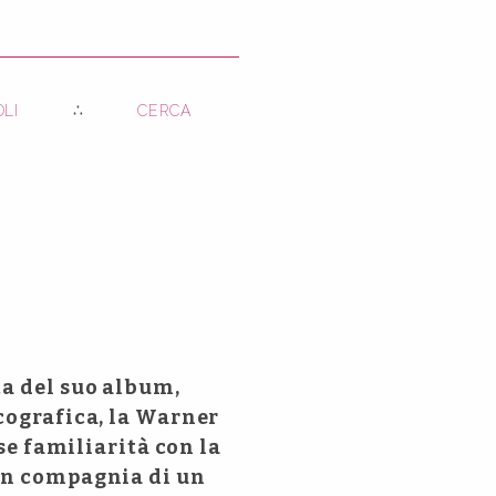
OLI
CERCA
ta del suo album,
cografica, la Warner
sse familiarità con la
 in compagnia di un