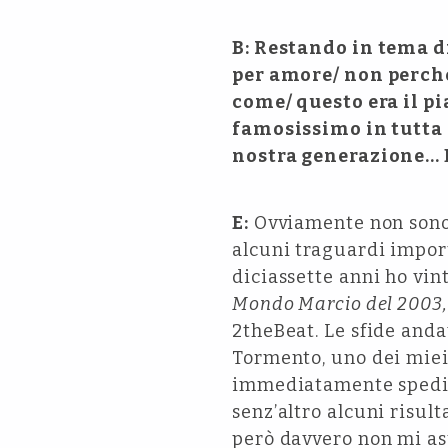
B: Restando in tema d
per amore/ non perché
come/ questo era il pi
famosissimo in tutta I
nostra generazione… Da
E:
Ovviamente non sono
alcuni traguardi import
diciassette anni ho vin
Mondo Marcio del 2003,
2theBeat. Le sfide anda
Tormento, uno dei miei 
immediatamente spedito
senz’altro alcuni risult
però davvero non mi asp