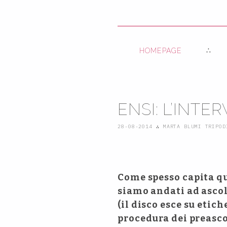
HOMEPAGE
ENSI: L’INTER
28-08-2014
∴
MARTA BLUMI TRIPOD
Come spesso capita qu
siamo andati ad asco
(il disco esce su etic
procedura dei preasco