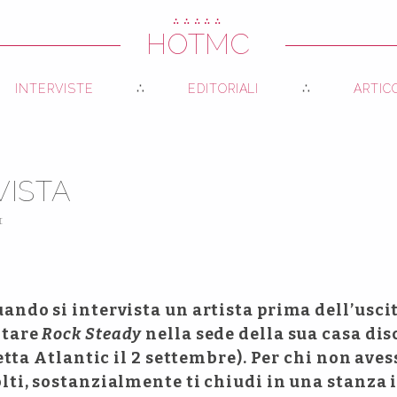
∴∴∴∴∴
HOTMC
INTERVISTE
EDITORIALI
ARTIC
VISTA
I
ando si intervista un artista prima dell’usci
ltare
Rock Steady
nella sede della sua casa dis
hetta Atlantic il 2 settembre). Per chi non ave
lti, sostanzialmente ti chiudi in una stanza