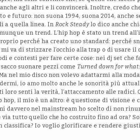
nche agli altri e li convincerà. Inoltre, credo ch
 e futuro: non suona 1994, suona 2014, anche se
i a quella linea. In
Rock Steady
lo dico anche chia
unque un trend. L’hip hop è stato un trend all’i
proprio perché ha creato uno standard: perché sn
i va di strizzare l’occhio alla trap o di usare il 
di e contesti per fare certe cose: nei dj set che
n sacco suonare pezzi come
Turned down for what
 Ma nel mio disco non volevo adattarmi alla moda
ermi, io amo molto anche le sonorità più attual
ti loro senti la verità, l’attaccamento alle radici.
hop, il mio è un altro: è questione di visione e c
rmi davvero nel mainstream ho scelto di non rinu
e via tutto quello che ho costruito fino ad ora? So
 classifica? Io voglio glorificare e rendere giust