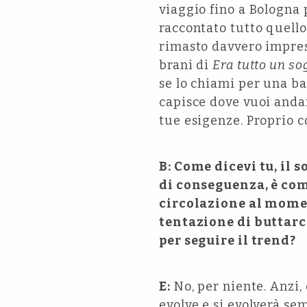
viaggio fino a Bologna 
raccontato tutto quello
rimasto davvero impress
brani di
Era tutto un so
se lo chiami per una ba
capisce dove vuoi andar
tue esigenze. Proprio c
B: Come dicevi tu, il s
di conseguenza, è co
circolazione al momen
tentazione di buttarc
per seguire il trend?
E:
No, per niente. Anzi, 
evolve e si evolverà se