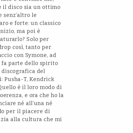
e il disco sia un ottimo
 senz’altro le
ro e forte: un classico
nizio, ma poi è
aturarlo? Solo per
drop così, tanto per
 faccio con Symone, ad
: fa parte dello spirito
 discografica del
i: Pusha-T, Kendrick
 Quello è il loro modo di
oerenza, e ora che ho la
nciare né all’una né
lo per il piacere di
izia alla cultura che mi