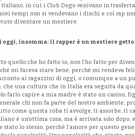
 italiano, in cui i Club Dogo venivano in trasfert
iei tempi non si vendevano i dischi e col rap no
tuto diventare un mestiere.
 di oggi, insomma: il rapper è un mestiere get
tto quello che ho fatto io, non l’ho fatto per div
rché mi faceva stare bene, perché mi rendeva felic
racconto ai ragazzini di oggi, o comunque a un 
p, che una cultura che in Italia era seguita da qu
lo farlo capire a mia madre è stato un casino, figu
 generale chi non fa parte del nostro ambiente, 
tto come questa roba ti avvolge, ti assorbe, ti 
aliano è un’ottima cosa, ma è arrivata solo dopo, 
e stato lo stesso, perché l’amore per questo gen