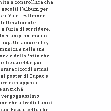
imita a controllare che
, ascolti l’album per
he c’è un testimone
è letteralmente
 a furia di sorridere.
n lo stampino, ma un
p hop. Un amore che,
 musica e nelle sue
one e della fotta che
a che sarebbe poi
fiorare ricordi ormai
ai poster di Tupac e
iare non appena
se anziché
ci vergognassimo,
one che a tredici anni
 hop. Ecco quello che