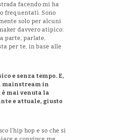
 strada facendo mi ha
mo frequentati. Sono
lmente solo per alcuni
maker davvero atipico:
a parte, parlate,
a per te, in base alle
sico e senza tempo. E,
i mainstream in
 è mai venuta la
nte e attuale, giusto
co l’hip hop e so che si
piace e convince me,