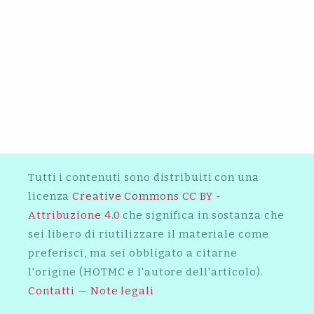
2022
2013
RAS SPARROW: L’INTERVISTA
2015
RAS SANTO: L’INTERVISTA
JAH SUN: L’INTERVISTA
DOCTOR DREAD: L’INTERVISTA
Tutti i contenuti sono distribuiti con una
licenza
Creative Commons CC BY -
Attribuzione 4.0
che significa in sostanza che
sei libero di riutilizzare il materiale come
preferisci, ma sei obbligato a citarne
l'origine (HOTMC e l'autore dell'articolo).
Contatti
—
Note legali