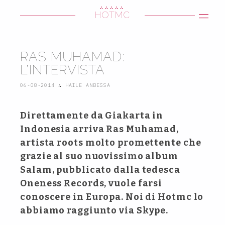
∴∴∴∴∴
HOTMC
RAS MUHAMAD:
L’INTERVISTA
06-08-2014
∴
HAILE ANBESSA
Direttamente da Giakarta in
Indonesia arriva Ras Muhamad,
artista roots molto promettente che
grazie al suo nuovissimo album
Salam, pubblicato dalla tedesca
Oneness Records, vuole farsi
conoscere in Europa. Noi di Hotmc lo
abbiamo raggiunto via Skype.