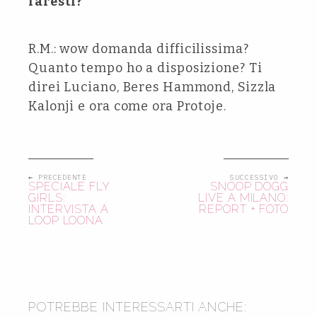
faresti?
R.M.: wow domanda difficilissima?
Quanto tempo ho a disposizione? Ti
direi Luciano, Beres Hammond, Sizzla
Kalonji e ora come ora Protoje.
← PRECEDENTE
SUCCESSIVO →
SPECIALE FLY
SNOOP DOGG
GIRLS:
LIVE A MILANO:
INTERVISTA A
REPORT + FOTO
LOOP LOONA
2022
POTREBBE INTERESSARTI ANCHE: