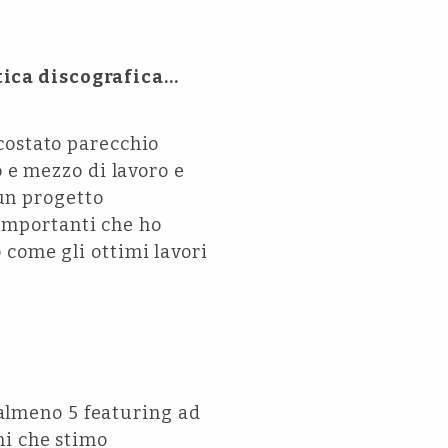
tica discografica…
costato parecchio
o e mezzo di lavoro e
 un progetto
i importanti che ho
 come gli ottimi lavori
e almeno 5 featuring ad
ani che stimo