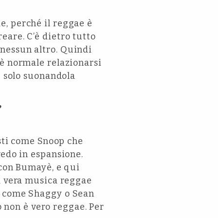
e, perché il reggae è
eare. C’è dietro tutto
nessun altro. Quindi
 è normale relazionarsi
e solo suonandola
?
isti come Snoop che
vedo in espansione.
 con Bumayè, e qui
la vera musica reggae
ne come Shaggy o Sean
non è vero reggae. Per