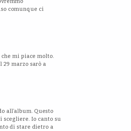
 dovremmo
caso comunque ci
e che mi piace molto.
il 29 marzo sarò a
do all’album. Questo
 scegliere. Io canto su
nto di stare dietro a