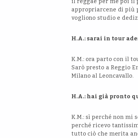
il reggae per me poi i
appropriarcene di più 
vogliono studio e dediz
H.A.: sarai in tour a
K.M.: ora parto con il 
Sarò presto a Reggio Em
Milano al Leoncavallo.
H.A.: hai già pronto 
K.M.: sì perché non mi
perché ricevo tantissim
tutto ciò che merita an