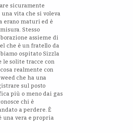
are sicuramente
una vita che si voleva
ta erano maturi ed è
 misura. Stesso
laborazione assieme di
l che è un fratello da
bbiamo ospitato Sizzla
 le solite tracce con
lcosa realmente con
liweed che ha una
istrare sul posto
fica più o meno dai gas
conosce chi è
andato a perdere. È
è una vera e propria