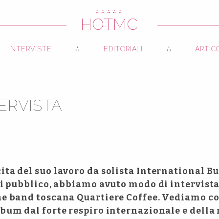
∴∴∴∴∴
HOTMC
INTERVISTE
EDITORIALI
ARTIC
TERVISTA
ita del suo lavoro da solista International Bu
 di pubblico, abbiamo avuto modo di intervist
ae band toscana Quartiere Coffee. Vediamo co
lbum dal forte respiro internazionale e della