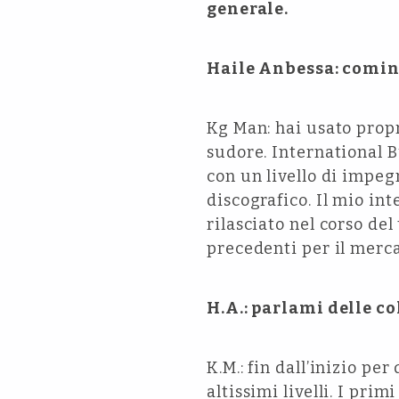
generale.
Haile Anbessa: cominc
Kg Man: hai usato prop
sudore. International B
con un livello di impegn
discografico. Il mio int
rilasciato nel corso de
precedenti per il merca
H.A.: parlami delle c
K.M.: fin dall’inizio p
altissimi livelli. I prim