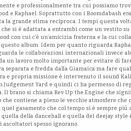
te e professionalmente tra cui possiamo trov
d e Raphael. Soprattutto con i Boomdabash era 
a la grande stima reciproca. I tempi questa vol
 che si è adattata a entrambi come un vestito su
ood con cui c’è un’amicizia fraterna e la cui col
a questo album. Idem per quanto riguarda Raphae
guarda le collaborazioni internazionali invece a
da un lavoro molto importante per evitare di fare
a separata e fredda dalla Giamaica ma fare qua
era e propria missione è intervenuto il sound Ka
on Judgement Yard e quindi ci ha permesso di reg
. Il brano si chiama Rev Up the Engine che signi
 che contiene a pieno le vecchie atmosfere che 
 quel gasamento che col tempo si è sempre più 
 quella della dancehall e quella del deejay style 
i ascoltatori spesso ignorano.