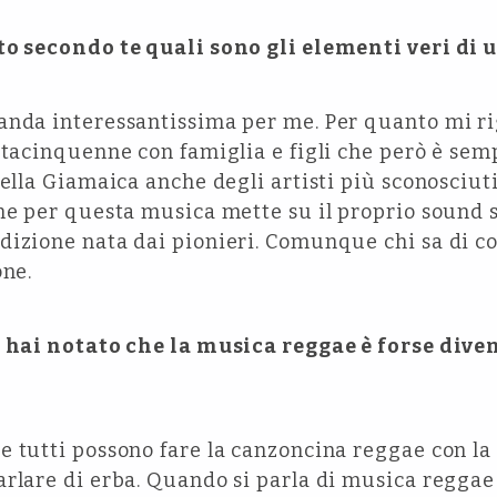
to secondo te quali sono gli elementi veri di
anda interessantissima per me. Per quanto mi ri
entacinquenne con famiglia e figli che però è se
della Giamaica anche degli artisti più sconosciut
ne per questa musica mette su il proprio sound s
izione nata dai pionieri. Comunque chi sa di co
one.
é hai notato che la musica reggae è forse dive
 tutti possono fare la canzoncina reggae con la 
rlare di erba. Quando si parla di musica reggae 