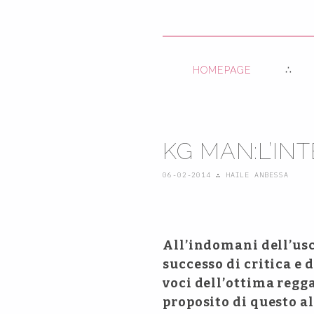
HOMEPAGE
KG MAN:L’IN
06-02-2014
∴
HAILE ANBESSA
All’indomani dell’usc
successo di critica e
voci dell’ottima regg
proposito di questo a