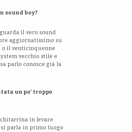
 un sound boy?
guarda il vero sound
mpre aggiornatissimo su
i o il venticinquenne
ystem vecchio stile e
sa parlo conosce già la
ntata un po’ troppo
chitarrina in levare
si parla in primo luogo