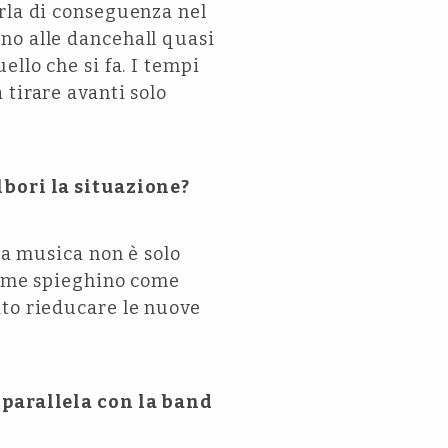
arla di conseguenza nel
no alle dancehall quasi
llo che si fa. I tempi
 tirare avanti solo
lbori la situazione?
la musica non è solo
di me spieghino come
ito rieducare le nuove
à parallela con la band