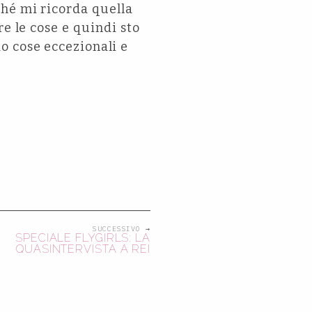
ché mi ricorda quella
re le cose e quindi sto
o cose eccezionali e
SUCCESSIVO →
SPECIALE FLYGIRLS: LA
QUASINTERVISTA A REI