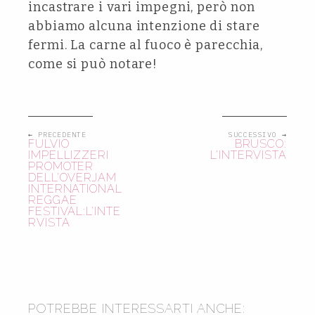
incastrare i vari impegni, però non
abbiamo alcuna intenzione di stare
fermi. La carne al fuoco è parecchia,
come si può notare!
← PRECEDENTE
SUCCESSIVO →
FULVIO
BRUSCO:
IMPELLIZZERI
L’INTERVISTA
PROMOTER
DELL’OVERJAM
INTERNATIONAL
REGGAE
FESTIVAL:L’INTE
RVISTA
2013
POTREBBE INTERESSARTI ANCHE: