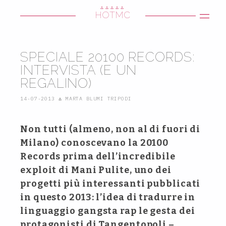
∴∴∴∴∴
HOTMC
SPECIALE 20100 RECORDS:
INTERVISTA (E UN
REGALINO)
14-07-2013
∴
MARTA BLUMI TRIPODI
Non tutti (almeno, non al di fuori di
Milano) conoscevano la 20100
Records prima dell’incredibile
exploit di Mani Pulite, uno dei
progetti più interessanti pubblicati
in questo 2013: l’idea di tradurre in
linguaggio gangsta rap le gesta dei
protagonisti di Tangentopoli –