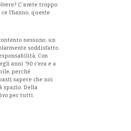
olvere? C’avete troppo
 ce l’hanno, queste
 contento nessuno, un
colarmente soddisfatto.
esponsabilità. Con
gli anni ’90 c’era e a
bile, perché
basti sapere che noi
 spazio. Della
vo per tutti.