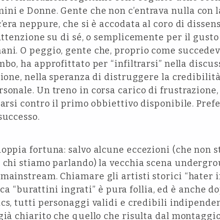
ni e Donne. Gente che non c’entrava nulla con la
c’era neppure, che si è accodata al coro di dissen
 attenzione su di sé, o semplicemente per il gust
ani. O peggio, gente che, proprio come succedeva
bo, ha approfittato per “infiltrarsi” nella discu
zione, nella speranza di distruggere la credibilit
sonale. Un treno in corsa carico di frustrazione,
tarsi contro il primo obbiettivo disponibile. Pref
successo.
doppia fortuna: salvo alcune eccezioni (che non 
 chi stiamo parlando) la vecchia scena undergrou
mainstream. Chiamare gli artisti storici “hater 
ifica “burattini ingrati” è pura follia, ed è anche 
cs, tutti personaggi validi e credibili indipend
già chiarito che quello che risulta dal montaggio