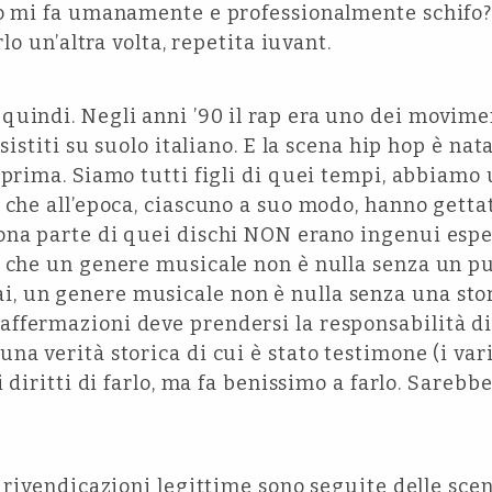
to mi fa umanamente e professionalmente schifo?
rlo un’altra volta, repetita iuvant.
uindi. Negli anni ’90 il rap era uno dei movimen
esistiti su suolo italiano. E la scena hip hop è n
 prima. Siamo tutti figli di quei tempi, abbiamo
 che all’epoca, ciascuno a suo modo, hanno getta
ona parte di quei dischi NON erano ingenui espe
e che un genere musicale non è nulla senza un p
 un genere musicale non è nulla senza una stor
fermazioni deve prendersi la responsabilità di 
a verità storica di cui è stato testimone (i vari
i diritti di farlo, ma fa benissimo a farlo. Sarebb
e rivendicazioni legittime sono seguite delle sc