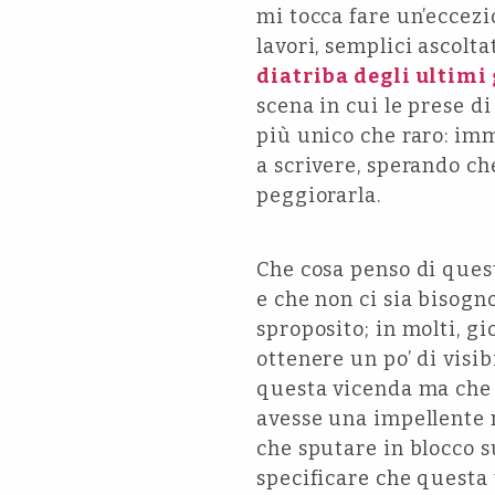
mi tocca fare un’eccezio
lavori, semplici ascolt
diatriba degli ultimi 
scena in cui le prese d
più unico che raro: imma
a scrivere, sperando ch
peggiorarla.
Che cosa penso di quest
e che non ci sia bisog
sproposito; in molti, gi
ottenere un po’ di visi
questa vicenda ma che 
avesse una impellente 
che sputare in blocco s
specificare che questa 