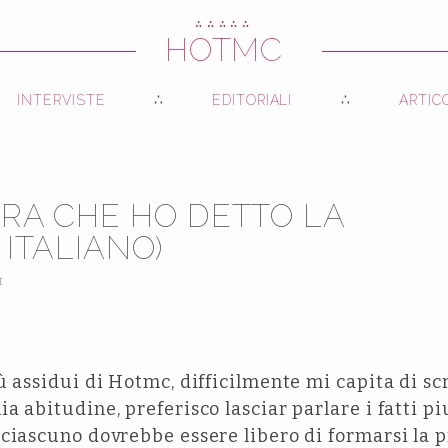
∴∴∴∴∴
HOTMC
INTERVISTE
EDITORIALI
ARTIC
TRA CHE HO DETTO LA
 ITALIANO)
I
ù assidui di Hotmc, difficilmente mi capita di scr
a abitudine, preferisco lasciar parlare i fatti p
ciascuno dovrebbe essere libero di formarsi la pr