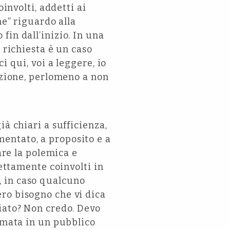
involti, addetti ai
ne” riguardo alla
fin dall’inizio. In una
 richiesta è un caso
i qui, voi a leggere, io
azione, perlomeno a non
à chiari a sufficienza,
entato, a proposito e a
are la polemica e
rettamente coinvolti in
, in caso qualcuno
ro bisogno che vi dica
iato? Non credo. Devo
ormata in un pubblico