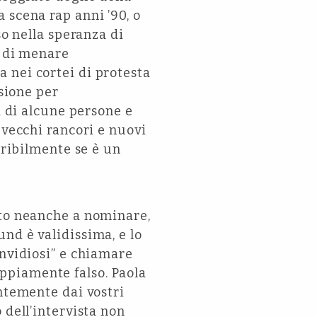
 scena rap anni ’90, o
so nella speranza di
o di menare
 nei cortei di protesta
ssione per
à di alcune persone e
 vecchi rancori e nuovi
eribilmente se è un
sto neanche a nominare,
nd è validissima, e lo
invidiosi” e chiamare
doppiamente falso. Paola
entemente dai vostri
 dell’intervista non