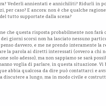
ra? Vederli annientati e annichiliti? Ridurli in p
, per caso? E ancora: non è che qualche ragione
 del tutto supportate dalla scena?
bene che questa risposta probabilmente non farà
o dei giorni scorsi non ha lasciato nessuno parti
 penso davvero, e me ne prendo interamente la r
 la parola ai diretti interessati (ovvero a chi ne
imone solo adesso), ma non sappiamo se sarà possi
anno voglia di parlare, in questa situazione. Vi 
ue abbia qualcosa da dire può contattarci e avrà
a discutere a lungo, ma in modo civile e costrutti