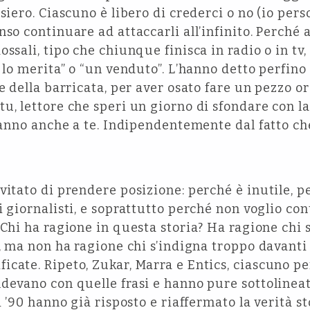
nsiero. Ciascuno è libero di crederci o no (io pe
nso continuare ad attaccarli all’infinito. Perché 
ossali, tipo che chiunque finisca in radio o in 
e lo merita” o “un venduto”. L’hanno detto perfino
te della barricata, per aver osato fare un pezzo o
tu, lettore che speri un giorno di sfondare con la
iranno anche a te. Indipendentemente dal fatto che
vitato di prendere posizione: perché è inutile, p
i giornalisti, e soprattutto perché non voglio co
 Chi ha ragione in questa storia? Ha ragione chi s
e, ma non ha ragione chi s’indigna troppo davanti 
cate. Ripeto, Zukar, Marra e Entics, ciascuno pe
devano con quelle frasi e hanno pure sottolineat
i ’90 hanno già risposto e riaffermato la verità st