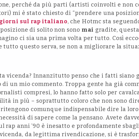
ne, perché da più parti (artisti coinvolti e non co
atori) mi è stato chiesto di “prendere una posizio
giorni sul rap italiano
, che Hotmc sta seguendo 
i posizione di solito non sono
mai
gradite, questa
gino ci sia una prima volta per tutto. Così eccoc
e tutto questo serva, se non a migliorare la situ
a vicenda? Innanzitutto penso che i fatti siano gi
no di un mio commento. Troppa gente ha già comm
ornalisti compresi, lo hanno fatto solo per cavalc
bilità in più – soprattutto coloro che non sono di
ritengono comunque indispensabile dire la loro
necessità di sapere come la pensano. Avete davve
ul rap anni ’90 è inesatto e profondamente sbagl
vicenda, da legittima rivendicazione, si è trasf