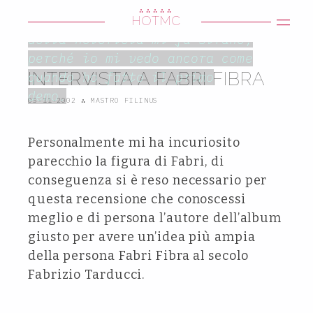
“
∴∴∴∴∴
Mi parli di fama, e sta cosa
HOTMC
della notorietà mi fa strano,
perché io mi vedo ancora come
INTERVISTA A FABRI FIBRA
quando ho fatto il primo
demo.
05-11-2002
∴
MASTRO FILINUS
Personalmente mi ha incuriosito
parecchio la figura di Fabri, di
conseguenza si è reso necessario per
questa recensione che conoscessi
meglio e di persona l’autore dell’album
giusto per avere un’idea più ampia
della persona Fabri Fibra al secolo
Fabrizio Tarducci.