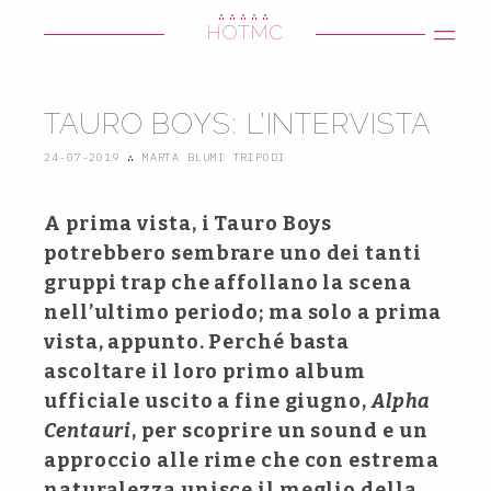
∴∴∴∴∴
HOTMC
TAURO BOYS: L’INTERVISTA
24-07-2019
∴
MARTA BLUMI TRIPODI
A prima vista, i Tauro Boys
potrebbero sembrare uno dei tanti
gruppi trap che affollano la scena
nell’ultimo periodo; ma solo a prima
vista, appunto. Perché basta
ascoltare il loro primo album
ufficiale uscito a fine giugno,
Alpha
Centauri
, per scoprire un sound e un
approccio alle rime che con estrema
naturalezza unisce il meglio della