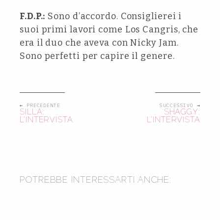
F.D.P.:
Sono d’accordo. Consiglierei i
suoi primi lavori come Los Cangris, che
era il duo che aveva con Nicky Jam.
Sono perfetti per capire il genere.
← PRECEDENTE
SUCCESSIVO →
SILLA:
SHAGGY:
L’INTERVISTA
L’INTERVISTA
2013
2017
POTREBBE INTERESSARTI ANCHE:
BILL DE BLASIO RACCONTA IL
SUO RAPPORTO CON L’HIP-HOP
UNIVERSAL HIP HOP MUSEUM: