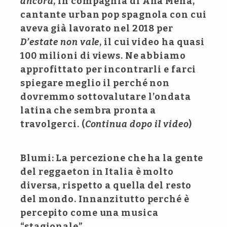
ancora
, in compagnia di Ana Mena,
cantante urban pop spagnola con cui
aveva già lavorato nel 2018 per
D’estate non vale
, il cui video ha quasi
100 milioni di views. Ne abbiamo
approfittato per incontrarli e farci
spiegare meglio il perché non
dovremmo sottovalutare l’ondata
latina che sembra pronta a
travolgerci. (
Continua dopo il video
)
Blumi: La percezione che ha la gente
del reggaeton in Italia è molto
diversa, rispetto a quella del resto
del mondo. Innanzitutto perché è
percepito come una musica
“stagionale”…