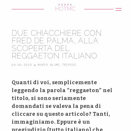
∴∴∴∴∴
HOTMC
DUE CHIACCHIERE CON
FRED DE PALMA, ALLA
SCOPERTA DEL
REGGAETON ITALIANO
04-06-2019
∴
MARTA BLUMI TRIPODI
Quanti di voi, semplicemente
leggendo la parola “reggaeton” nel
titolo, si sono seriamente
domandati se valeva la pena di
cliccare su questo articolo? Tanti,
immaginiamo. Eppure è un
pregiudizio (tutto italiano) che