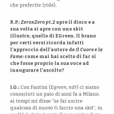
che preferite (ride).
R.P.:
ZeroxZero pt.2
apre il disco e a
sua volta si apre con uno skit
illustre, quello di EGreen. Il brano
per certi versi ricorda infatti
l’approccio dell’autore de
Il Cuore e la
Fame
: come mai hai scelto di far sì
che fosse proprio la sua voce ad
inaugurare l’ascolto?
I.G.:
Con Fantini (
Egreen, ndr
) ci siamo
conosciuti un paio di anni fa a Milano,
ai tempi mi disse “se fai uscire
qualcosa di nuovo ti faccio una skit”, in