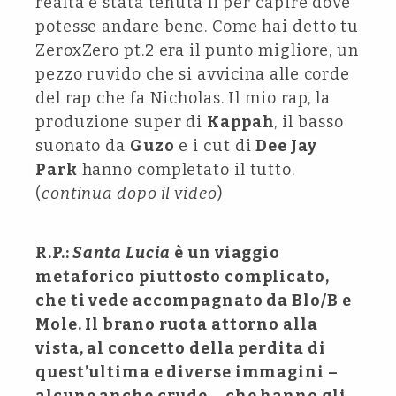
realtà è stata tenuta li per capire dove
potesse andare bene. Come hai detto tu
ZeroxZero pt.2 era il punto migliore, un
pezzo ruvido che si avvicina alle corde
del rap che fa Nicholas. Il mio rap, la
produzione super di
Kappah
, il basso
suonato da
Guzo
e i cut di
Dee Jay
Park
hanno completato il tutto.
(
continua dopo il video
)
R.P.:
Santa Lucia
è un viaggio
metaforico piuttosto complicato,
che ti vede accompagnato da Blo/B e
Mole. Il brano ruota attorno alla
vista, al concetto della perdita di
quest’ultima e diverse immagini –