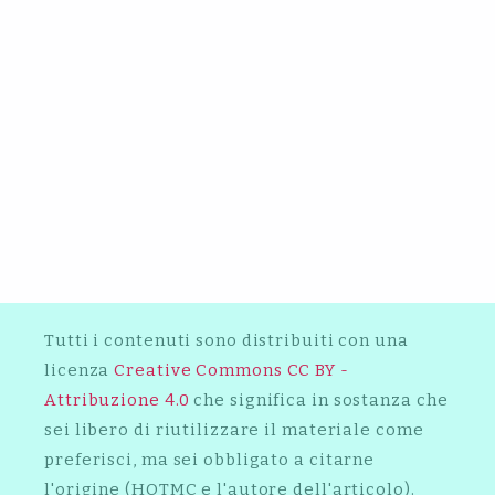
2019
2014
GABRIELE, IL GUAPO:
L’INTERVISTA
2017
LE TARANTELLE DI
CLEMENTINO: CRESCERE NEL
RAP, CON IL RAP, PER IL RAP
2015
ROCCO HUNT È IL PRIMO
RAPPER CHE VINCE IL FESTIVAL:
PERCHÉ È GIUSTO FESTEGGIARE
2019
PRODIGY, IL POETA DEL
QUEENSBRIDGE
IL CERCHIO: IL DOCUMENTARIO
SULLA STORIA DEL B-BOYING
ITALIANO ARRIVA FINALMENTE
SPECIALE SANREMO 2019:
IN TV
GHEMON E IL SUO MANAGER CI
RACCONTANO IL PERCORSO
VERSO L’ARISTON
Tutti i contenuti sono distribuiti con una
licenza
Creative Commons CC BY -
Attribuzione 4.0
che significa in sostanza che
sei libero di riutilizzare il materiale come
preferisci, ma sei obbligato a citarne
l'origine (HOTMC e l'autore dell'articolo).