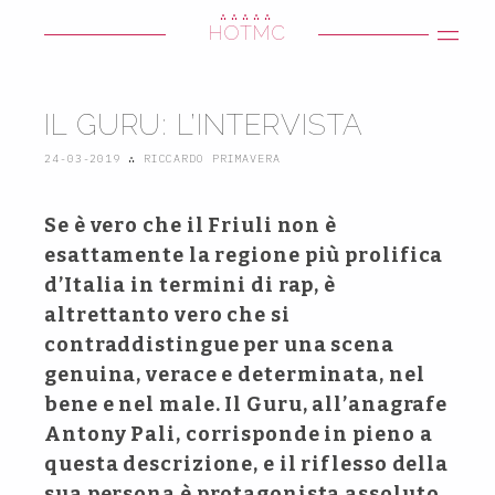
∴∴∴∴∴
HOTMC
IL GURU: L’INTERVISTA
24-03-2019
∴
RICCARDO PRIMAVERA
Se è vero che il Friuli non è
esattamente la regione più prolifica
d’Italia in termini di rap, è
altrettanto vero che si
contraddistingue per una scena
genuina, verace e determinata, nel
bene e nel male. Il Guru, all’anagrafe
Antony Pali, corrisponde in pieno a
questa descrizione, e il riflesso della
sua persona è protagonista assoluto