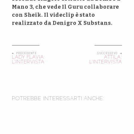
Mano 3, che vede Il Guru collaborare
con Sheik. Il videclip è stato
realizzato da Denigro X Substans.
← PRECEDENTE
SUCCESSIVO →
LADY FLAVIA:
ATTILA:
L’INTERVISTA
L’INTERVISTA
2015
2019
POTREBBE INTERESSARTI ANCHE:
2021
GANGSTARR: CINQUE ANNI
SENZA GURU (E UNA SERATA
CON DJ PREMIER)
IL TURCO: L’INTERVISTA