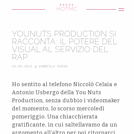
∴∴∴∴∴
HOTMC
YOUNUTS PRODUCTION SI
RACCONTA: IL POTERE DEL
VISUAL AL SERVIZIO DEL
RAP
29-06-2015
∴
GABRIELE SESSA
Ho sentito al telefono Niccolò Celaia e
Antonio Usbergo della You Nuts
Production, senza dubbio i videomaker
del momento, lo scorso mercoledì
pomeriggio. Una chiacchierata
gratificante, in cui saltellavamo da un
argomento all’altro per poi ritornarci.