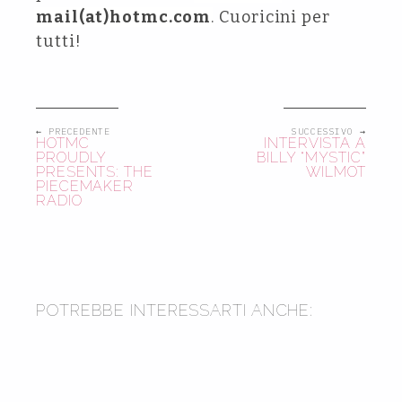
mail(at)hotmc.com
. Cuoricini per
tutti!
← PRECEDENTE
SUCCESSIVO →
HOTMC
INTERVISTA A
PROUDLY
BILLY “MYSTIC”
PRESENTS: THE
WILMOT
PIECEMAKER
RADIO
2019
2002
POTREBBE INTERESSARTI ANCHE:
2014
LE TARANTELLE DI
CLEMENTINO: CRESCERE NEL
RAP, CON IL RAP, PER IL RAP
NECRO: DARK HIP HOP