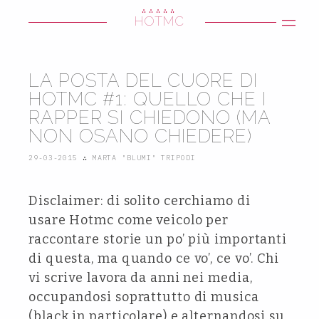
∴∴∴∴∴
HOTMC
LA POSTA DEL CUORE DI
HOTMC #1: QUELLO CHE I
RAPPER SI CHIEDONO (MA
NON OSANO CHIEDERE)
29-03-2015
∴
MARTA "BLUMI" TRIPODI
Disclaimer: di solito cerchiamo di
usare Hotmc come veicolo per
raccontare storie un po’ più importanti
di questa, ma quando ce vo’, ce vo’. Chi
vi scrive lavora da anni nei media,
occupandosi soprattutto di musica
(black in particolare) e alternandosi su