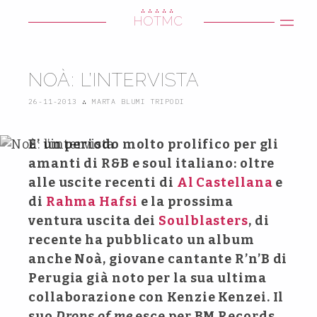
∴∴∴∴∴
HOTMC
NOÀ: L’INTERVISTA
26-11-2013
∴
MARTA BLUMI TRIPODI
E’ un periodo molto prolifico per gli
amanti di R&B e soul italiano: oltre
alle uscite recenti di
Al Castellana
e
di
Rahma Hafsi
e la prossima
ventura uscita dei
Soulblasters
, di
recente ha pubblicato un album
anche Noà, giovane cantante R’n’B di
Perugia già noto per la sua ultima
collaborazione con Kenzie Kenzei. Il
suo
Drops of me
esce per BM Records