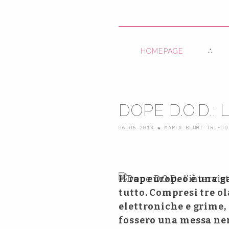
HOMEPAGE
DOPE D.O.D.: 
06-06-2013
∴
MARTA BLUMI TRIPOD
Il rap europeo è una 
tutto. Compresi tre ol
elettroniche e grime, 
fossero una messa ner