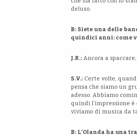
che sia fatto con lo st
deluso.
B: Siete una delle ba
quindici anni: come vi
J.R.:
Ancora a spaccare, 
S.V.:
Certe volte, quand
pensa che siamo un gru
adesso. Abbiamo cominc
quindi l’impressione è 
viviamo di musica da ta
B: L’Olanda ha una tr