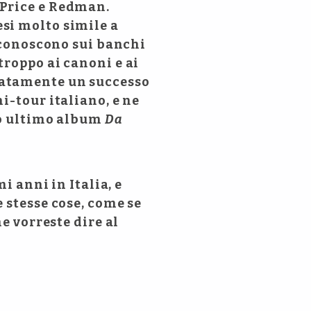
 Price e Redman.
si molto simile a
i conoscono sui banchi
troppo ai canoni e ai
iatamente un successo
i-tour italiano, e ne
oro ultimo album
Da
i anni in Italia, e
 stesse cose, come se
e vorreste dire al