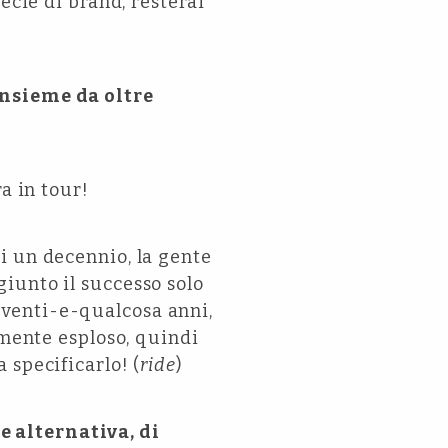
ecie di brand, resterai
insieme da oltre
a in tour!
i un decennio, la gente
iunto il successo solo
venti-e-qualcosa anni,
lmente esploso, quindi
 specificarlo! (
ride
)
 alternativa, di