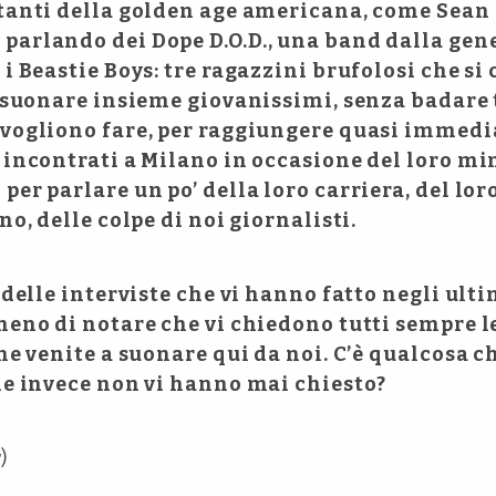
tanti della golden age americana, come Sean
arlando dei Dope D.O.D., una band dalla gene
 i Beastie Boys: tre ragazzini brufolosi che s
a suonare insieme giovanissimi, senza badare 
 vogliono fare, per raggiungere quasi immed
 incontrati a Milano in occasione del loro min
per parlare un po’ della loro carriera, del l
o, delle colpe di noi giornalisti.
 delle interviste che vi hanno fatto negli ultim
meno di notare che vi chiedono tutti sempre le
he venite a suonare qui da noi. C’è qualcosa ch
he invece non vi hanno mai chiesto?
r
)