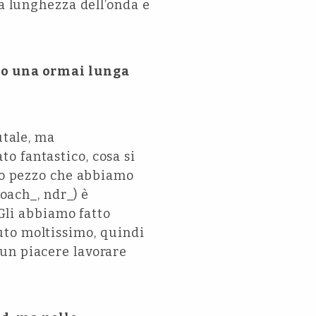
la lunghezza dell’onda e
ato una ormai lunga
utale, ma
o fantastico, cosa si
ovo pezzo che abbiamo
roach_, ndr_) è
 Gli abbiamo fatto
uto moltissimo, quindi
un piacere lavorare