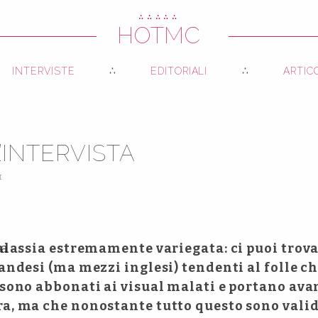
∴∴∴∴∴
HOTMC
INTERVISTE
EDITORIALI
ARTIC
L’INTERVISTA
I
galassia estremamente variegata: ci puoi trov
andesi (ma mezzi inglesi) tendenti al folle c
sono abbonati ai visual malati e portano avan
a, ma che nonostante tutto questo sono valid