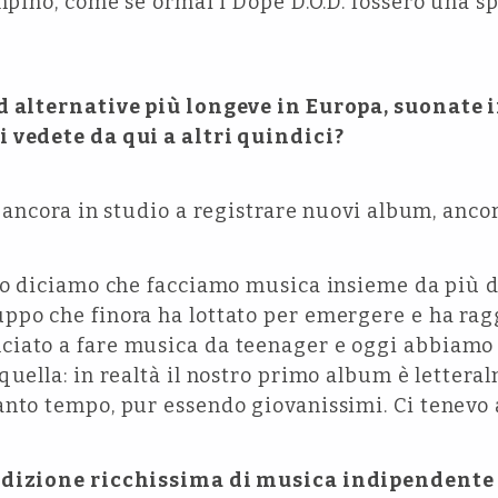
ampino, come se ormai i Dope D.O.D. fossero una sp
nd alternative più longeve in Europa, suonate 
 vedete da qui a altri quindici?
ancora in studio a registrare nuovi album, ancor
o diciamo che facciamo musica insieme da più d
ppo che finora ha lottato per emergere e ha ragg
iato a fare musica da teenager e oggi abbiamo 
quella: in realtà il nostro primo album è lettera
nto tempo, pur essendo giovanissimi. Ci tenevo a
adizione ricchissima di musica indipendente e