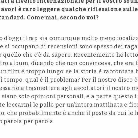
ati a livello internazionale per il vostro sou
lavori è raro leggere qualche riflessione sulle
tandard. Come mai, secondo voi?
 d’oggi il rap sia comunque molto meno focalizzat
che si occupano di recensioni sono spesso dei ragaz
o quello che c’è da sapere. Recentemente ho lett
stro album, dicendo che non convinceva, che era 
n film è troppo lungo: se la storia è raccontata b
i tempo, qual è il problema? Per il nostro disco 
essario a trasmettere agli ascoltatori il nostro
 siano solo opinioni personali, e a parte questo i
 leccarmi le palle per un’intera mattinata e ficc
tto, che probabilmente è anche il posto da cui le 
o parola per parola.