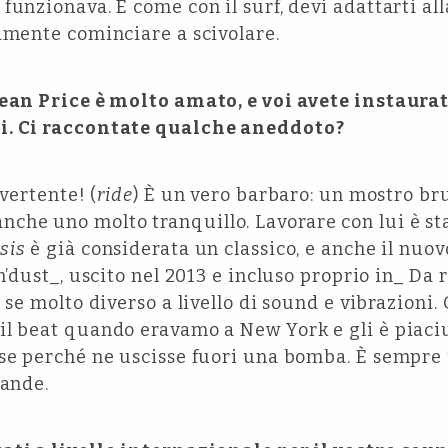
funzionava. È come con il surf, devi adattarti al
amente cominciare a scivolare.
 Sean Price è molto amato, e voi avete instaur
i. Ci raccontate qualche aneddoto?
vertente! (
ride
) È un vero barbaro: un mostro br
he uno molto tranquillo. Lavorare con lui è stat
sis
è già considerata un classico, e anche il nu
n’dust_, uscito nel 2013 e incluso proprio in_ Da 
 se molto diverso a livello di sound e vibrazioni.
il beat quando eravamo a New York e gli è piaci
sse perché ne uscisse fuori una bomba. È sempre 
rande.