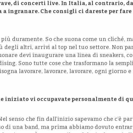
ve, di concerti live. In Italia, al contrario, d
a ingranare. Che consigli ci dareste per fare i
e più duramente. So che suona come un cliché, m
ù degli altri, arrivi al top nel tuo settore. Non pa
suonare devi inaugurare una linea di sneakers, co
ising. Sono tutte cose che trasformano la sempl
isogna lavorare, lavorare, lavorare, ogni giorno 
e iniziato vi occupavate personalmente di qu
l senso che fin dall’inizio sapevamo che c’è par
so di una band, ma prima abbiamo dovuto entrare 