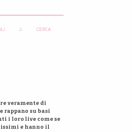
OLI
CERCA
are veramente di
he rappano su basi
ti i loro live come se
issimi e hanno il