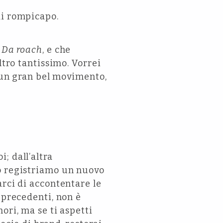
di rompicapo.
a
Da roach
, e che
ltro tantissimo. Vorrei
o un gran bel movimento,
; dall’altra
do registriamo un nuovo
arci di accontentare le
 precedenti, non è
ori, ma se ti aspetti