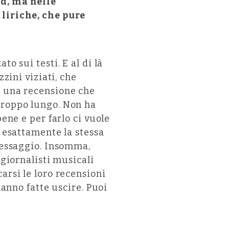
nd, ma nelle
 liriche, che pure
o sui testi. E al di là
zini viziati, che
o una recensione che
troppo lungo. Non ha
ene e per farlo ci vuole
è esattamente la stessa
 messaggio. Insomma,
 giornalisti musicali
arsi le loro recensioni
hanno fatte uscire. Puoi