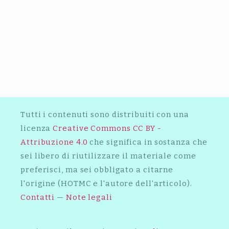
2016
GENOVA X VOI: VINCI UN
CONTRATTO CON UNIVERSAL
2007
MUSIC PUBLISHING!
CARL BRAVE X FRANCO 126:
SE BEYONCÉ NON SI SCUSERÀ
L’INTERVISTA
PER IL SUO SHOW AL
SUPERBOWL, LA POLIZIA DI
NEW YORK SMETTERÀ DI
PROTEGGERLA
U-NET: L’INTERVISTA
Tutti i contenuti sono distribuiti con una
licenza
Creative Commons CC BY -
Attribuzione 4.0
che significa in sostanza che
sei libero di riutilizzare il materiale come
preferisci, ma sei obbligato a citarne
l'origine (HOTMC e l'autore dell'articolo).
Contatti
—
Note legali