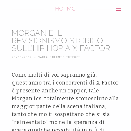
∴∴∴∴∴
HOTMC
MORGAN E IL
REVISIONISMO STORICO
SULL’HIP HOP A X FACTOR
20-10-2012
∴
MARTA "BLUMI" TRIPODI
Come molti di voi sapranno già,
quest’anno tra i concorrenti di X Factor
è presente anche un rapper, tale
Morgan Ics, totalmente sconosciuto alla
maggior parte della scena italiana,
tanto che molti sospettano che si sia
“reinventato” mc nella speranza di
avere qualche possibilità in più di